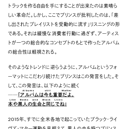
トラックを作る自由を手にすることが出来たのは素晴ら
しい革命だ。しかし、ここでプリンスが批判したのは、「差
し出されたプレイリストを受動的に流す」リスニングの形
である。それは緩慢な消費者行動に過ぎず、アーティス
トが一つの総合的なコンセプトのもとで作ったアルバム
の総合性は軽視される。
そのようなトレンドに逆らうように、アルバムというフォ
ーマットにこだわり続けたプリンスはこの発言をした。そ
して、この発言は、以下のように続く
Albums still Matter
──
「
アルバムは今も重要だよ。
Like Books and Black Lives
本や黒人の生命と同じでね
」
2015年、すでに全米各地で起こっていたブラック・ライ
ヴズ・マター運動を見据えて、黒人の血を持つプリンス