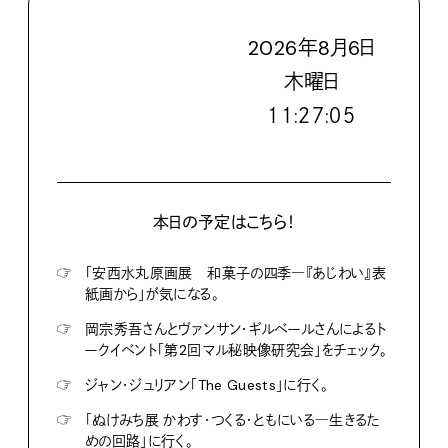
2026
年
8
月
6
日
木
曜日
１１:２７:０６
本日の予定はこちら！
☞
「安西水丸原画展 和菓子の四季―『あじわい』表
紙画から」が気になる。
☞
岡宗秀吾さんとヴァンサン・ギルベールさんによるト
ークイベント「第2回マル秘映像研究会」をチェック。
☞
ジャン・ジュリアン「The Guests」に行く。
☞
「ぬけみち展 かわす・つくる・ともにいる―生きるた
めの回路」に行く。