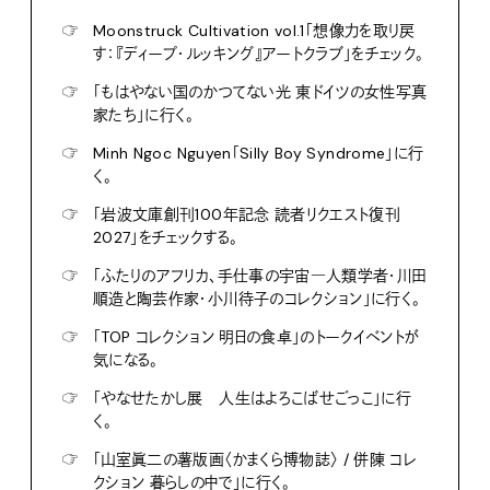
☞
Moonstruck Cultivation vol.1「想像力を取り戻
す：『ディープ・ルッキング』アートクラブ」をチェック。
☞
「もはやない国のかつてない光 東ドイツの女性写真
家たち」に行く。
☞
Minh Ngoc Nguyen「Silly Boy Syndrome」に行
く。
☞
「岩波文庫創刊100年記念 読者リクエスト復刊
2027」をチェックする。
☞
「ふたりのアフリカ、手仕事の宇宙―人類学者・川田
順造と陶芸作家・小川待子のコレクション」に行く。
☞
「TOP コレクション 明日の食卓」のトークイベントが
気になる。
☞
「やなせたかし展 人生はよろこばせごっこ」に行
く。
☞
「山室眞二の薯版画〈かまくら博物誌〉 / 併陳 コレ
クション 暮らしの中で」に行く。