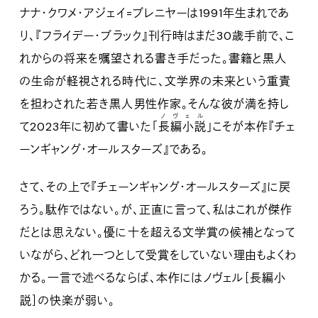
ナナ・クワメ・アジェイ=ブレニヤーは1991年生まれであ
り、『フライデー・ブラック』刊行時はまだ30歳手前で、こ
れからの将来を嘱望される書き手だった。書籍と黒人
の生命が軽視される時代に、文学界の未来という重責
を担わされた若き黒人男性作家。そんな彼が満を持し
ノヴェル
て2023年に初めて書いた「
長編小説
」こそが本作『チェ
ーンギャング・オールスターズ』である。
さて、その上で『チェーンギャング・オールスターズ』に戻
ろう。駄作ではない。が、正直に言って、私はこれが傑作
だとは思えない。優に十を超える文学賞の候補となって
いながら、どれ一つとして受賞をしていない理由もよくわ
かる。一言で述べるならば、本作にはノヴェル［長編小
説］の快楽が弱い。