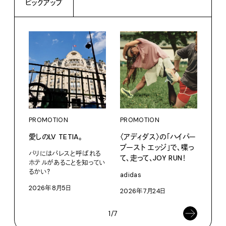
ピックアップ
PROMOTION
PROMOTION
PRO
愛しのLV TETIA。
〈アディダス〉の「ハイパー
カリ
ブースト エッジ」で、喋っ
をつ
パリにはパレスと呼ばれる
て、走って、JOY RUN！
プ。
ホテルがあることを知ってい
るかい？
adidas
Moun
2026年8月5日
2026年7月24日
202
1/7