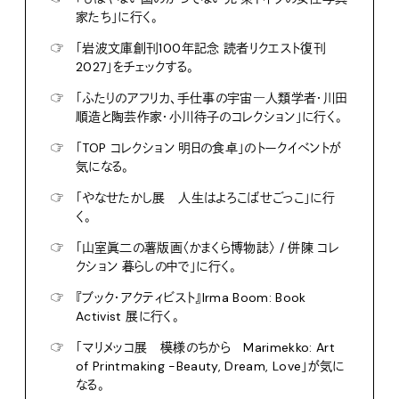
家たち」に行く。
☞
「岩波文庫創刊100年記念 読者リクエスト復刊
2027」をチェックする。
☞
「ふたりのアフリカ、手仕事の宇宙―人類学者・川田
順造と陶芸作家・小川待子のコレクション」に行く。
☞
「TOP コレクション 明日の食卓」のトークイベントが
気になる。
☞
「やなせたかし展 人生はよろこばせごっこ」に行
く。
☞
「山室眞二の薯版画〈かまくら博物誌〉 / 併陳 コレ
クション 暮らしの中で」に行く。
☞
『ブック・アクティビスト』Irma Boom: Book
Activist 展に行く。
☞
「マリメッコ展 模様のちから Marimekko: Art
of Printmaking -Beauty, Dream, Love」が気に
なる。