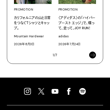
PROMOTION
PROMOTION
PRO
カリフォルニアの山と日常
〈アディダス〉の「ハイパー
愛しの
をつなぐＴシャツとキャッ
ブースト エッジ」で、喋っ
パリ
プ。
て、走って、JOY RUN！
ホテ
るか
Mountain Hardwear
adidas
202
2026年8月3日
2026年7月24日
1/7