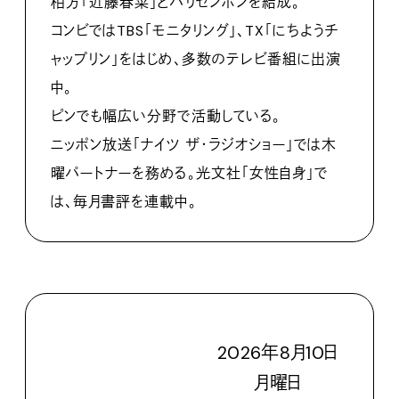
相方「近藤春菜」とハリセンボンを結成。
コンビではTBS「モニタリング」、TX「にちようチ
ャップリン」をはじめ、多数のテレビ番組に出演
中。
ピンでも幅広い分野で活動している。
ニッポン放送「ナイツ ザ・ラジオショー」では木
曜パートナーを務める。光文社「女性自身」で
は、毎月書評を連載中。
2026
年
8
月
10
日
月
曜日