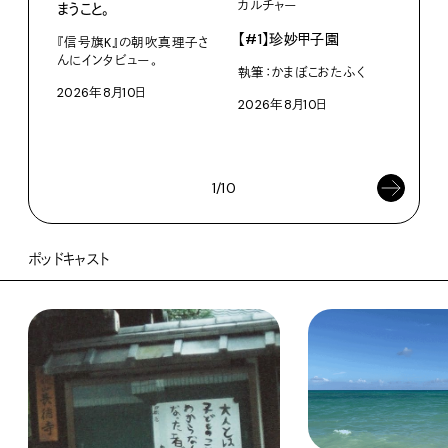
カルチャー
ライ
まうこと。
【#1】珍妙甲子園
白い
『信号旗K』の朝吹真理子さ
から
んにインタビュー。
執筆：かまぼこおたふく
2026年8月10日
W・W
2026年8月10日
ミン
202
1/10
ポッドキャスト