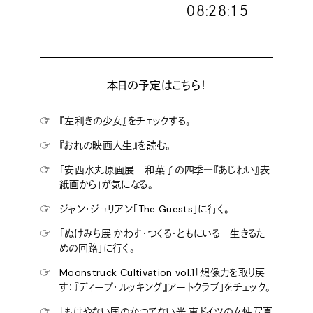
０８:２８:１６
本日の予定はこちら！
☞
『左利きの少女』をチェックする。
☞
『おれの映画人生』を読む。
☞
「安西水丸原画展 和菓子の四季―『あじわい』表
紙画から」が気になる。
☞
ジャン・ジュリアン「The Guests」に行く。
☞
「ぬけみち展 かわす・つくる・ともにいる―生きるた
めの回路」に行く。
☞
Moonstruck Cultivation vol.1「想像力を取り戻
す：『ディープ・ルッキング』アートクラブ」をチェック。
☞
「もはやない国のかつてない光 東ドイツの女性写真