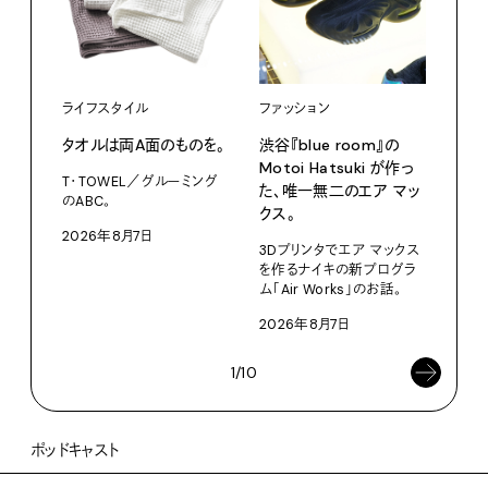
ライフスタイル
ファッション
カル
タオルは両A面のものを。
渋⾕『blue room』の
特集
Motoi Hatsuki が作っ
T・TOWEL／グルーミング
NO.
た、唯⼀無⼆のエア マッ
のABC。
クス。
202
2026年8月7日
3Dプリンタでエア マックス
を作るナイキの新プログラ
ム「Air Works」のお話。
2026年8月7日
1/10
ポッドキャスト