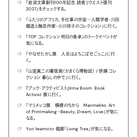
☞
「岩波文庫創刊100年記念 読者リクエスト復刊
2027」をチェックする。
☞
「ふたりのアフリカ、手仕事の宇宙―人類学者・川田
順造と陶芸作家・小川待子のコレクション」に行く。
☞
「TOP コレクション 明日の食卓」のトークイベントが
気になる。
☞
「やなせたかし展 人生はよろこばせごっこ」に行
く。
☞
「山室眞二の薯版画〈かまくら博物誌〉 / 併陳 コレ
クション 暮らしの中で」に行く。
☞
『ブック・アクティビスト』Irma Boom: Book
Activist 展に行く。
☞
「マリメッコ展 模様のちから Marimekko: Art
of Printmaking -Beauty, Dream, Love」が気に
なる。
☞
Yuri Iwamoto 個展「Living Tree」が気になる。