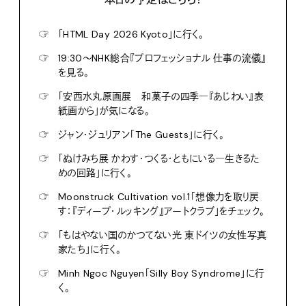
☞
「HTML Day 2026 Kyoto」に行く。
☞
19:30〜NHK総合『プロフェッショナル 仕事の流儀』
を見る。
☞
「安西水丸原画展 和菓子の四季―『あじわい』表
紙画から」が気になる。
☞
ジャン・ジュリアン「The Guests」に行く。
☞
「ぬけみち展 かわす・つくる・ともにいる―生きるた
めの回路」に行く。
☞
Moonstruck Cultivation vol.1「想像力を取り戻
す：『ディープ・ルッキング』アートクラブ」をチェック。
☞
「もはやない国のかつてない光 東ドイツの女性写真
家たち」に行く。
☞
Minh Ngoc Nguyen「Silly Boy Syndrome」に行
く。