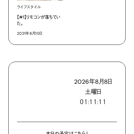
ライフスタイル
【#1】リモコンが落ちてい
た。
2021年6月10日
2026
年
8
月
8
日
土
曜日
０１:１１:１２
本日の予定はこちら！