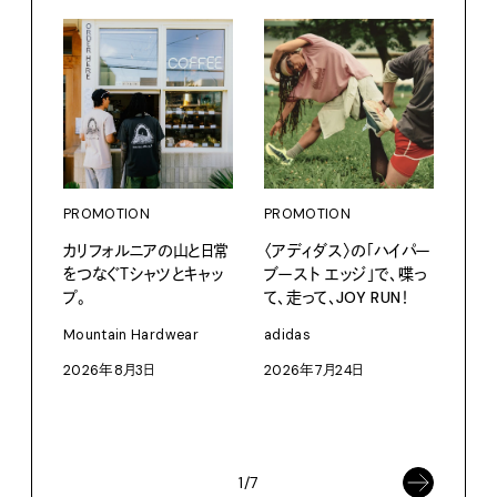
PROMOTION
PROMOTION
PRO
カリフォルニアの山と日常
〈アディダス〉の「ハイパー
だか
をつなぐＴシャツとキャッ
ブースト エッジ」で、喋っ
しが
プ。
て、走って、JOY RUN！
理由 
GIN
Mountain Hardwear
adidas
〈ZO
2026年8月3日
2026年7月24日
「Fra
催中
202
1/7