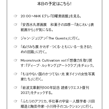
本日の予定はこちら！
☞
20:00〜NHK Eテレ『日曜美術館』を見る。
☞
「安西水丸原画展 和菓子の四季―『あじわい』表
紙画から」が気になる。
☞
ジャン・ジュリアン「The Guests」に行く。
☞
「ぬけみち展 かわす・つくる・ともにいる―生きるた
めの回路」に行く。
☞
Moonstruck Cultivation vol.1「想像力を取り戻
す：『ディープ・ルッキング』アートクラブ」をチェック。
☞
「もはやない国のかつてない光 東ドイツの女性写真
家たち」に行く。
☞
「岩波文庫創刊100年記念 読者リクエスト復刊
2027」をチェックする。
☞
「ふたりのアフリカ、手仕事の宇宙―人類学者・川田
順造と陶芸作家・小川待子のコレクション」に行く。