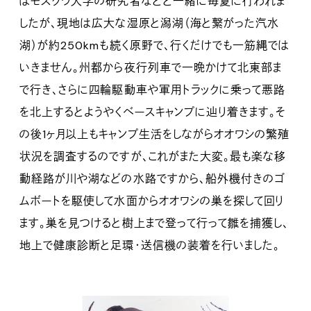
はモスクワ大学の研究者などと一緒に毎夏に行われま
したが、現地は広大な湿原と潟湖（海と繋がった汽水
湖）が約250kmも続く原野で、行くだけでも一筋縄では
いきません。州都から夜行列車で一晩かけて北東部ま
で行き、さらに四輪駆動車や軍用トラックに乗って悪路
を北上するとようやくベースキャンプに辿り着きます。そ
の後1ヶ月以上もキャンプ生活をしながらオオワシの繁殖
状況を調査するのですが、これがまた大変。最も楽な移
動経路が川や湖などの水路ですから、船外機付きのゴ
ムボートを駆使して水面からオオワシの巣を探して回り
ます。巣を見つけると樹上まで登って行って雛を捕獲し、
地上で健康診断と足環・送信機の装着を行いました。