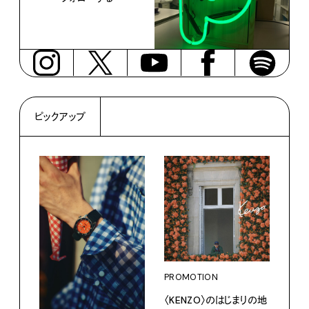
ピックアップ
PROMOTION
PRO
〈KENZO〉のはじまりの地
愛しの