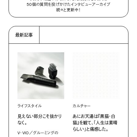
50個の質問を投げかけたインタビューアーカイブ
続々と更新中！
最新記事
ライフスタイル
カルチャー
ライ
見えない部分こそ抜かり
あにお天湯は『黒猫・白
すぐ
なく。
猫』を観て、「人生は素晴
U・
らしい」と痛感した。
ABC
V・VIO／グルーミングの