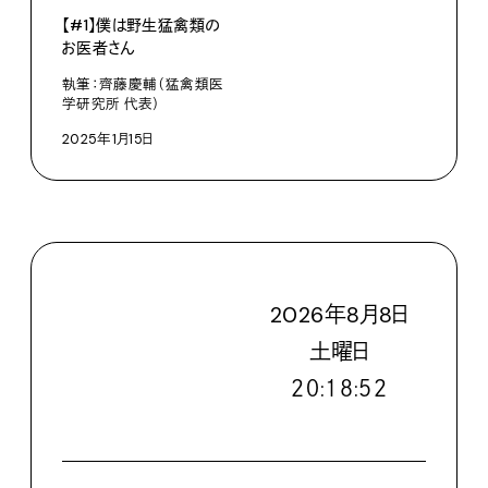
【#1】僕は野生猛禽類の
お医者さん
執筆：齊藤慶輔（猛禽類医
学研究所 代表）
2025年1月15日
2026
年
8
月
8
日
土
曜日
２０:１８:５３