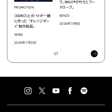
で、NIGO®が叶えたワー
パリ
ドローブ。
PROMOTION
ホテ
るか
〈SEIKO〉とポパイが一緒
KENZO
に作った “オレンジボー
202
2026年7月8日
イ”制作秘話。
SEIKO
2026年7月22日
1/7