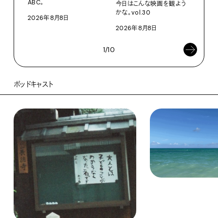
ABC。
今日はこんな映画を観よう
202
かな。vol.30
2026年8月8日
2026年8月8日
1/10
ポッドキャスト