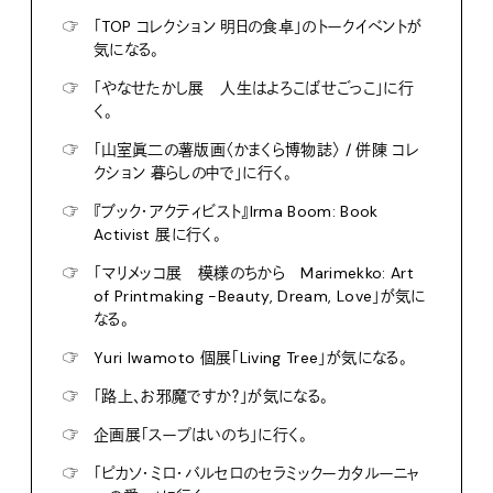
☞
「TOP コレクション 明日の食卓」のトークイベントが
気になる。
☞
「やなせたかし展 人生はよろこばせごっこ」に行
く。
☞
「山室眞二の薯版画〈かまくら博物誌〉 / 併陳 コレ
クション 暮らしの中で」に行く。
☞
『ブック・アクティビスト』Irma Boom: Book
Activist 展に行く。
☞
「マリメッコ展 模様のちから Marimekko: Art
of Printmaking -Beauty, Dream, Love」が気に
なる。
☞
Yuri Iwamoto 個展「Living Tree」が気になる。
☞
「路上、お邪魔ですか？」が気になる。
☞
企画展「スープはいのち」に行く。
☞
「ピカソ・ミロ・バルセロのセラミックーカタルーニャ