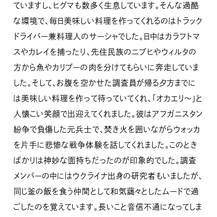
ていますし、ヒグマも数多く生息しています。そんな過酷
な環境で、毎日美味しい料理を作ってくれるのはトラック
ドライバー兼料理人のサーシャでした。日中はカラフトマ
スやカレイを捕ったり、先住民族のニブヒやウィルタの
方から魚やカリブーの肉を分けてもらいに奔走していま
した。そして、お腹を空かせた調査員が帰る夕方までに
は美味しい料理を作って待っていてくれ、「オカエリ～」と
人懐こい笑顔で出迎えてくれました。彼はアフガニスタン
紛争で負傷した元兵士で、焚き火を囲いながらウォッカ
を片手に悲惨な戦争体験を話してくれました。このとき
ばかりは神妙な面持ちだったのが印象的でした。調査
メンバーの中にはウクライナ出身の研究者もいましたが、
同じ釜の飯を食う仲間として和気藹々としたムードで過
ごしたのを覚えています。長いこと音信不通になってしま