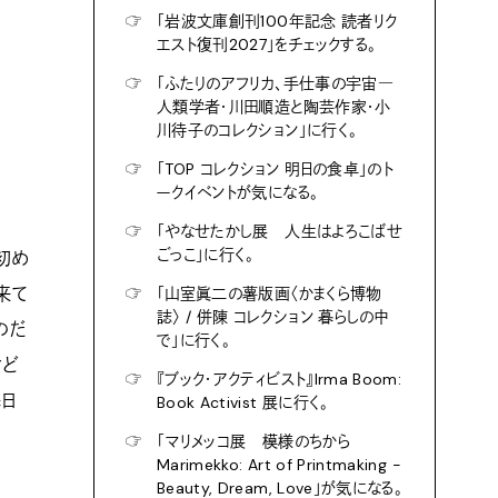
☞
「岩波文庫創刊100年記念 読者リク
エスト復刊2027」をチェックする。
☞
「ふたりのアフリカ、手仕事の宇宙―
人類学者・川田順造と陶芸作家・小
川待子のコレクション」に行く。
☞
「TOP コレクション 明日の食卓」のト
ークイベントが気になる。
☞
「やなせたかし展 人生はよろこばせ
ごっこ」に行く。
初め
来て
☞
「山室眞二の薯版画〈かまくら博物
誌〉 / 併陳 コレクション 暮らしの中
のだ
で」に行く。
けど
☞
『ブック・アクティビスト』Irma Boom:
日
Book Activist 展に行く。
☞
「マリメッコ展 模様のちから
Marimekko: Art of Printmaking -
Beauty, Dream, Love」が気になる。