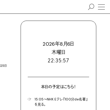
2026
年
8
月
6
日
木
曜日
２２:３５:５９
月25日
本日の予定はこちら！
☞
15:05〜NHK Eテレ『100分de名著』
を見る。