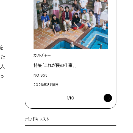
を
カルチャー
カルチャ
った
特集「これが僕の仕事。」
「これが
る人
NO.953
NO.953
っ
2026年8月6日
2026年8
1/10
ポッドキャスト