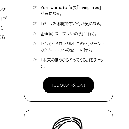
☞
Yuri Iwamoto 個展「Living Tree」
ルケ
が気になる。
ィブ
☞
「路上、お邪魔ですか？」が気になる。
て
☞
企画展「スープはいのち」に行く。
ても
☞
「ピカソ・ミロ・バルセロのセラミックー
カタルーニャへの愛ー」に行く。
☞
「未来のほうからやってくる。」をチェッ
ク。
TODOリストを見る！