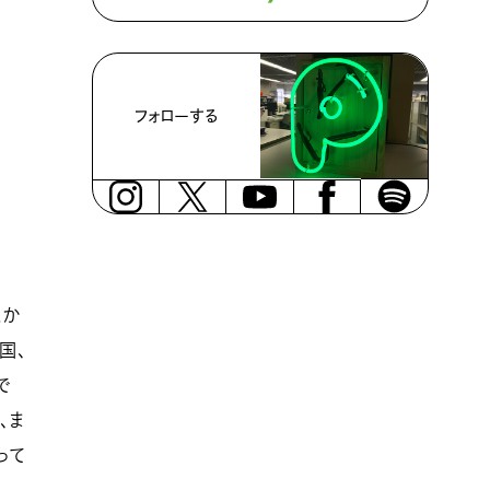
フォローする
とか
国、
で
、ま
って