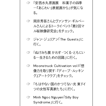
☞
「安西水丸原画展 和菓子の四季
―『あじわい』表紙画から」が気にな
る。
☞
岡宗秀吾さんとヴァンサン・ギルベー
ルさんによるトークイベント「第2回マ
ル秘映像研究会」をチェック。
☞
ジャン・ジュリアン「The Guests」に
行く。
☞
「ぬけみち展 かわす・つくる・ともにい
る―生きるための回路」に行く。
☞
Moonstruck Cultivation vol.1「想
像力を取り戻す：『ディープ・ルッキン
グ』アートクラブ」をチェック。
☞
「もはやない国のかつてない光 東ドイ
ツの女性写真家たち」に行く。
☞
Minh Ngoc Nguyen「Silly Boy
Syndrome」に行く。