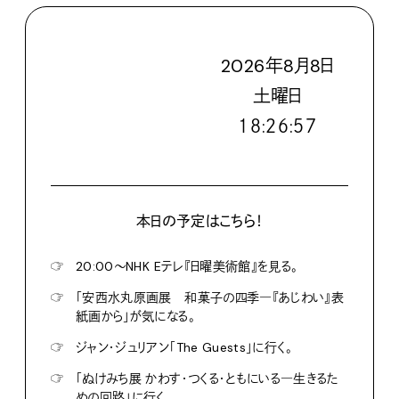
2026
年
8
月
8
日
土
曜日
１８:２７:００
本日の予定はこちら！
☞
20:00〜NHK Eテレ『日曜美術館』を見る。
☞
「安西水丸原画展 和菓子の四季―『あじわい』表
紙画から」が気になる。
☞
ジャン・ジュリアン「The Guests」に行く。
☞
「ぬけみち展 かわす・つくる・ともにいる―生きるた
めの回路」に行く。