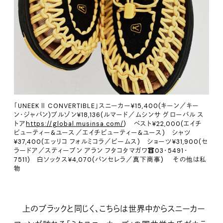
「UNEEK Ⅱ CONVERTIBLE」スニーカー¥15,400(キーン／キー
ン・ジャパン)ブルゾン¥18,136(ルマード／ムシンサ グローバル ス
トア
https://global.musinsa.com/
) ベスト¥22,000(エイチ
ビューティー&ユース／エイチビューティー&ユース) シャツ
¥37,400(エッリコ フォルミコラ／ビームス) ショーツ¥31,900(セ
ラードア／スティーブン アラン フタコタマガワ☎️03・5491・
7511) 白ソックス¥4,070(パンセレラ／真下商事) その他は私
物
上のブラックと同じく、こちらは世界中からスニーカー