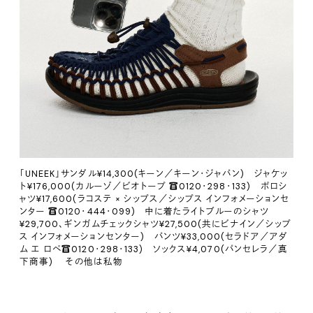
「UNEEK」サンダル¥14,300(キーン／キーン・ジャパン) ジャケッ
ト¥176,000(カルーゾ／ビオトープ ☎️0120・298・133) ポロシ
ャツ¥17,600(ラコステ × シップス／シップス インフォメーションセ
ンター ☎️0120・444・099) 中に着たライトブルーのシャツ
¥29,700、ギンガムチェックシャツ¥27,500(共にビナイン／シップ
ス インフォメーションセンター) パンツ¥33,000(セラドア／アダ
ム エ ロペ☎️0120・298・133) ソックス¥4,070(パンセレラ／真
下商事) その他は私物