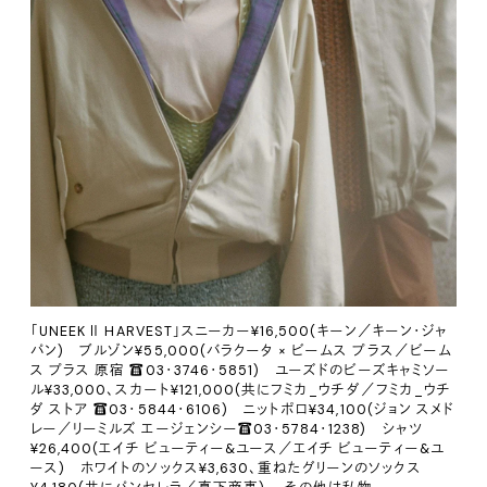
「UNEEK Ⅱ HARVEST」スニーカー¥16,500(キーン／キーン・ジャ
パン) ブルゾン¥55,000(バラクータ × ビームス プラス／ビーム
ス プラス 原宿 ☎️03・3746・5851) ユーズドのビーズキャミソー
ル¥33,000、スカート¥121,000(共にフミカ_ウチダ／フミカ_ウチ
ダ ストア ☎️03・5844・6106) ニットポロ¥34,100(ジョン スメド
レー／リーミルズ エージェンシー☎️03・5784・1238) シャツ
¥26,400(エイチ ビューティー&ユース／エイチ ビューティー&ユ
ース) ホワイトのソックス¥3,630、重ねたグリーンのソックス