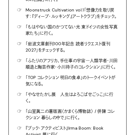
☞
Moonstruck Cultivation vol.1「想像力を取り戻
す：『ディープ・ルッキング』アートクラブ」をチェック。
☞
「もはやない国のかつてない光 東ドイツの女性写真
家たち」に行く。
☞
「岩波文庫創刊100年記念 読者リクエスト復刊
2027」をチェックする。
☞
「ふたりのアフリカ、手仕事の宇宙―人類学者・川田
順造と陶芸作家・小川待子のコレクション」に行く。
☞
「TOP コレクション 明日の食卓」のトークイベントが
気になる。
☞
「やなせたかし展 人生はよろこばせごっこ」に行
く。
☞
「山室眞二の薯版画〈かまくら博物誌〉 / 併陳 コレ
クション 暮らしの中で」に行く。
☞
『ブック・アクティビスト』Irma Boom: Book
Activist 展に行く。