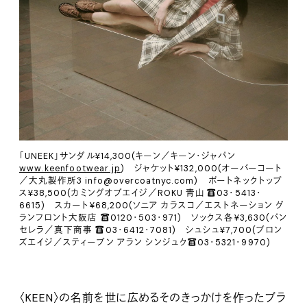
「UNEEK」サンダル¥14,300(キーン／キーン・ジャパン
www.keenfootwear.jp
) ジャケット¥132,000(オーバーコート
／大丸製作所3 info@overcoatnyc.com) ボートネックトップ
ス¥38,500(カミングオブエイジ／ROKU 青山 ☎️03・5413・
6615) スカート¥68,200(ソニア カラスコ／エストネーション グ
ランフロント大阪店 ☎️0120・503・971) ソックス各¥3,630(パン
セレラ／真下商事 ☎️03・6412・7081) シュシュ¥7,700(ブロン
ズエイジ／スティーブン アラン シンジュク☎️03・5321・9970)
〈KEEN〉の名前を世に広めるそのきっかけを作ったブラ