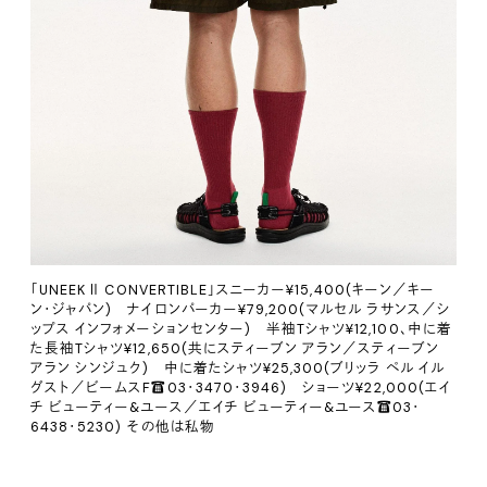
「UNEEK Ⅱ CONVERTIBLE」スニーカー¥15,400(キーン／キー
ン・ジャパン) ナイロンパーカー¥79,200(マルセル ラサンス／シ
ップス インフォメーションセンター) 半袖Tシャツ¥12,100、中に着
た長袖Tシャツ¥12,650(共にスティーブン アラン／スティーブン
アラン シンジュク) 中に着たシャツ¥25,300(ブリッラ ペル イル
グスト／ビームスF☎️03・3470・3946) ショーツ¥22,000(エイ
チ ビューティー&ユース／エイチ ビューティー&ユース☎️03・
6438・5230) その他は私物