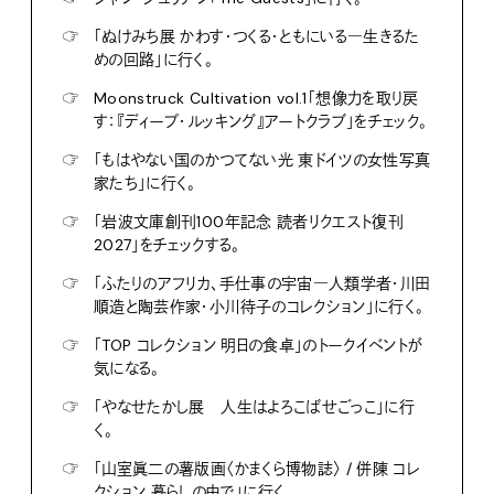
☞
「ぬけみち展 かわす・つくる・ともにいる―生きるた
めの回路」に行く。
☞
Moonstruck Cultivation vol.1「想像力を取り戻
す：『ディープ・ルッキング』アートクラブ」をチェック。
☞
「もはやない国のかつてない光 東ドイツの女性写真
家たち」に行く。
☞
「岩波文庫創刊100年記念 読者リクエスト復刊
2027」をチェックする。
☞
「ふたりのアフリカ、手仕事の宇宙―人類学者・川田
順造と陶芸作家・小川待子のコレクション」に行く。
☞
「TOP コレクション 明日の食卓」のトークイベントが
気になる。
☞
「やなせたかし展 人生はよろこばせごっこ」に行
く。
☞
「山室眞二の薯版画〈かまくら博物誌〉 / 併陳 コレ
クション 暮らしの中で」に行く。