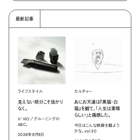
最新記事
ライフスタイル
カルチャー
ライ
見えない部分こそ抜かり
あにお天湯は『黒猫・白
すぐ
なく。
猫』を観て、「人生は素晴
U・
らしい」と痛感した。
ABC
V・VIO／グルーミングの
ABC。
今日はこんな映画を観よう
202
かな。vol.30
2026年8月8日