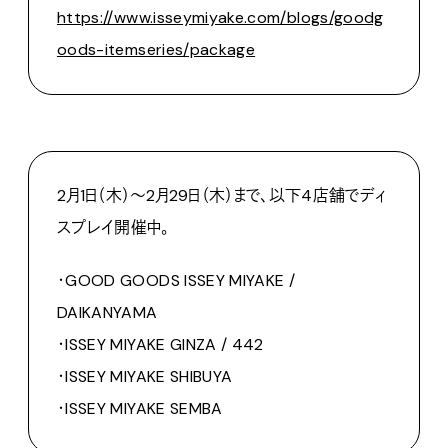
https://www.isseymiyake.com/blogs/goodg
oods-itemseries/package
2月1日（木）〜2月29日（木）まで、以下4店舗でディ
スプレイ開催中。
・GOOD GOODS ISSEY MIYAKE /
DAIKANYAMA
・ISSEY MIYAKE GINZA / 442
・ISSEY MIYAKE SHIBUYA
・ISSEY MIYAKE SEMBA