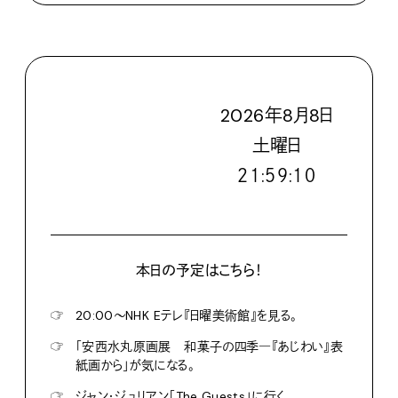
2026
年
8
月
8
日
土
曜日
２１:５９:１２
本日の予定はこちら！
☞
20:00〜NHK Eテレ『日曜美術館』を見る。
☞
「安西水丸原画展 和菓子の四季―『あじわい』表
紙画から」が気になる。
☞
ジャン・ジュリアン「The Guests」に行く。