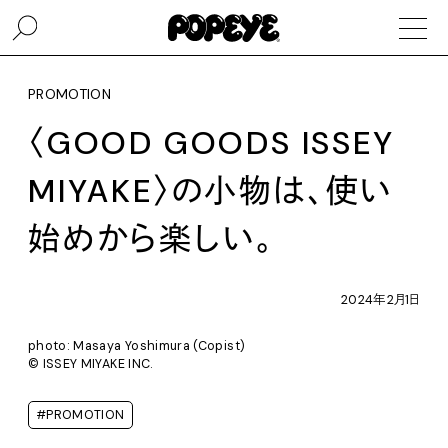
PROMOTION
〈GOOD GOODS ISSEY
MIYAKE〉の小物は、使い
始めから楽しい。
2024年2月1日
photo: Masaya Yoshimura (Copist)
© ISSEY MIYAKE INC.
#PROMOTION