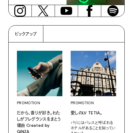
ピックアップ
PROMOTION
PROMOTION
PRO
だから、香りが好き。わた
愛しのLV TETIA。
〈K
しがフレグランスをまとう
で、
パリにはパレスと呼ばれる
理由 Created by
ドロ
ホテルがあることを知ってい
GINZA