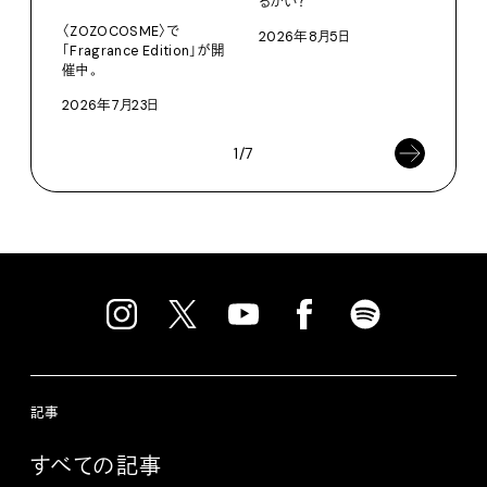
るかい？
KEN
〈ZOZOCOSME〉で
2026年8月5日
202
「Fragrance Edition」が開
催中。
2026年7月23日
1/7
記事
すべての記事