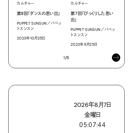
カルチャー
カルチャー
カル
第8回「ダンスの思い出」
第7回「びっくりした思い
第6
出」
PUPPET SUNSUN／パペッ
PUP
トスンスン
トス
PUPPET SUNSUN／パペッ
トスンスン
2023年10月25日
202
2023年9月25日
1/8
2026
年
8
月
7
日
金
曜日
０５:０７:４５