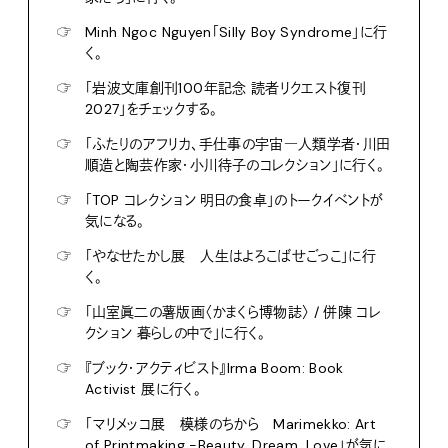
☞
Minh Ngoc Nguyen「Silly Boy Syndrome」に行
く。
☞
「岩波文庫創刊100年記念 読者リクエスト復刊
2027」をチェックする。
☞
「ふたりのアフリカ、手仕事の宇宙―人類学者・川田
順造と陶芸作家・小川待子のコレクション」に行く。
☞
「TOP コレクション 明日の食卓」のトークイベントが
気になる。
☞
「やなせたかし展 人生はよろこばせごっこ」に行
く。
☞
「山室眞二の薯版画〈かまくら博物誌〉 / 併陳 コレ
クション 暮らしの中で」に行く。
☞
『ブック・アクティビスト』Irma Boom: Book
Activist 展に行く。
☞
「マリメッコ展 模様のちから Marimekko: Art
of Printmaking -Beauty, Dream, Love」が気に