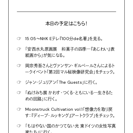
本日の予定はこちら！
☞
15:05〜NHK Eテレ『100分de名著』を見る。
☞
「安西水丸原画展 和菓子の四季―『あじわい』表
紙画から」が気になる。
☞
岡宗秀吾さんとヴァンサン・ギルベールさんによるト
ークイベント「第2回マル秘映像研究会」をチェック。
☞
ジャン・ジュリアン「The Guests」に行く。
☞
「ぬけみち展 かわす・つくる・ともにいる―生きるた
めの回路」に行く。
☞
Moonstruck Cultivation vol.1「想像力を取り戻
す：『ディープ・ルッキング』アートクラブ」をチェック。
☞
「もはやない国のかつてない光 東ドイツの女性写真
家たち」に行く。