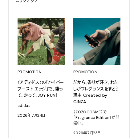
ピックアップ
PROMOTION
PROMOTION
PRO
〈アディダス〉の「ハイパー
だから、香りが好き。わた
カリ
ブースト エッジ」で、喋っ
しがフレグランスをまとう
をつ
て、走って、JOY RUN！
理由 Created by
プ。
GINZA
adidas
Moun
〈ZOZOCOSME〉で
2026年7月24日
202
「Fragrance Edition」が開
催中。
2026年7月23日