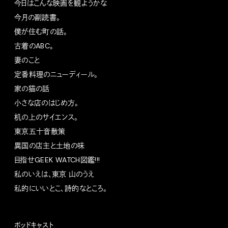
今日はこんな映画を観ようかな
今月の副読書。
僕が住む町の話。
古着のABC。
妻のこと
定番料理のニューディール。
家の猫の話
小さな店のはじめ方。
机の上のサイエンス。
東京五十音散策
異国の店主と土地の味
目指せGEEK WATCH図鑑!!!
私のいえは、東京 山のうえ
私的にいいとこ、詩的なところ。
ポッドキャスト