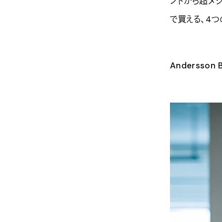
ンドから超メ
で買える、4
Andersson B