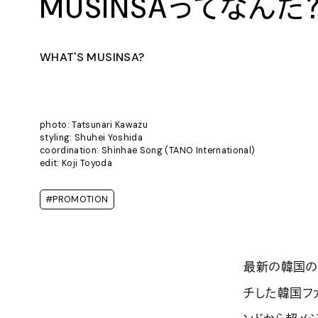
MUSINSAってなんだ
WHAT'S MUSINSA?
photo: Tatsunari Kawazu
styling: Shuhei Yoshida
coordination: Shinhae Song (TANO International)
edit: Koji Toyoda
#PROMOTION
最新の韓国の
チした韓国ファ