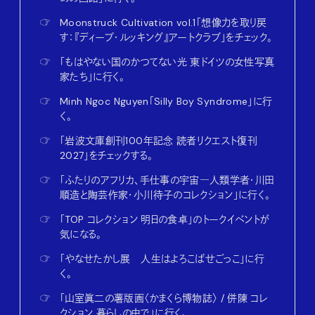
☞
Moonstruck Cultivation vol.1「想像力を取り戻
す：『ディープ・ルッキング』アートクラブ」をチェック。
☞
「もはやない国のかつてない光 東ドイツの女性写真
家たち」に行く。
☞
Minh Ngoc Nguyen「Silly Boy Syndrome」に行
く。
☞
「岩波文庫創刊100年記念 読者リクエスト復刊
2027」をチェックする。
☞
「ふたりのアフリカ、手仕事の宇宙―人類学者・川田
順造と陶芸作家・小川待子のコレクション」に行く。
☞
「TOP コレクション 明日の食卓」のトークイベントが
気になる。
☞
「やなせたかし展 人生はよろこばせごっこ」に行
く。
☞
「山室眞二の薯版画〈かまくら博物誌〉 / 併陳 コレ
クション 暮らしの中で」に行く。