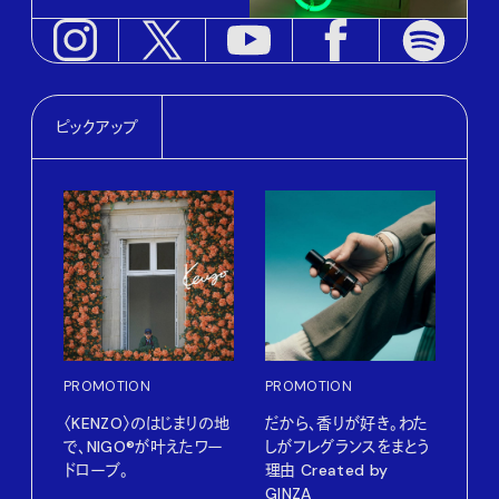
ピックアップ
PROMOTION
PROMOTION
PRO
〈KENZO〉のはじまりの地
だから、香りが好き。わた
サマ
で、NIGO®が叶えたワー
しがフレグランスをまとう
グ。
ドローブ。
理由 Created by
Pana
GINZA