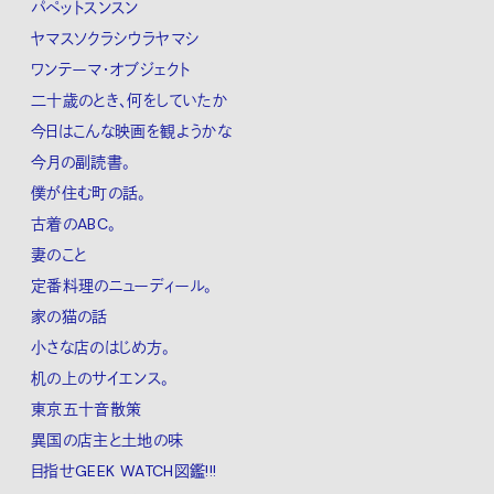
パペットスンスン
ヤマスソクラシウラヤマシ
ワンテーマ・オブジェクト
二十歳のとき、何をしていたか
今日はこんな映画を観ようかな
今月の副読書。
僕が住む町の話。
古着のABC。
妻のこと
定番料理のニューディール。
家の猫の話
小さな店のはじめ方。
机の上のサイエンス。
東京五十音散策
異国の店主と土地の味
目指せGEEK WATCH図鑑!!!