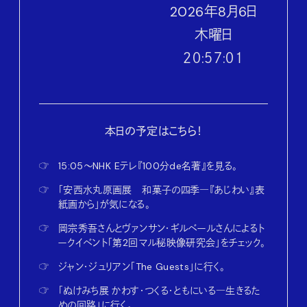
2026
年
8
月
6
日
木
曜日
２０:５７:０２
本日の予定はこちら！
☞
15:05〜NHK Eテレ『100分de名著』を見る。
☞
「安西水丸原画展 和菓子の四季―『あじわい』表
紙画から」が気になる。
☞
岡宗秀吾さんとヴァンサン・ギルベールさんによるト
ークイベント「第2回マル秘映像研究会」をチェック。
☞
ジャン・ジュリアン「The Guests」に行く。
☞
「ぬけみち展 かわす・つくる・ともにいる―生きるた
めの回路」に行く。