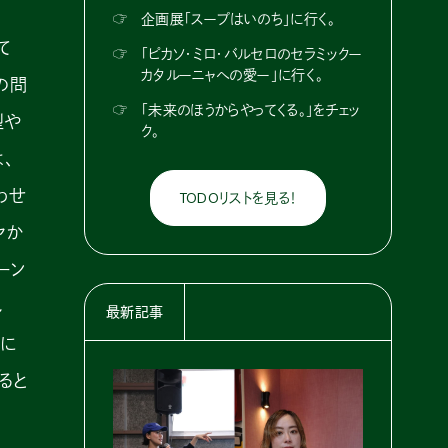
☞
企画展「スープはいのち」に行く。
て
☞
「ピカソ・ミロ・バルセロのセラミックー
カタルーニャへの愛ー」に行く。
の問
☞
「未来のほうからやってくる。」をチェッ
型や
ク。
、
わせ
TODOリストを見る！
ヤか
ーン
し
最新記事
戦に
ると