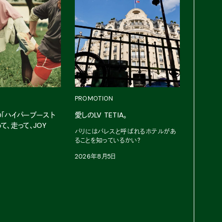
PROMOTION
の「ハイパーブースト
愛しのLV TETIA。
て、走って、JOY
パリにはパレスと呼ばれるホテルがあ
ることを知っているかい？
PROMOT
2026年8月5日
〈SEIK
日
“オレン
SEIKO
2026年7