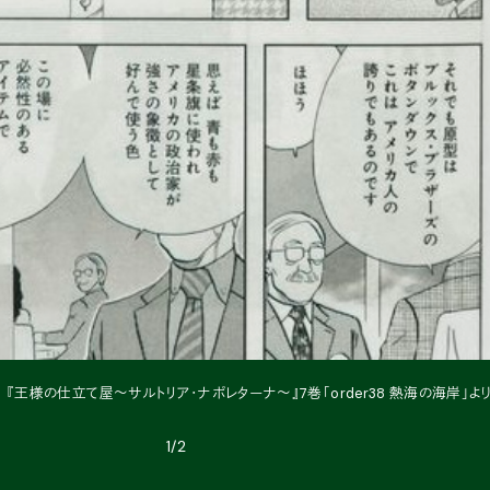
『王様の仕立て屋〜サルトリア・ナポレターナ〜』7巻「order38 熱海の海岸」よ
1/2