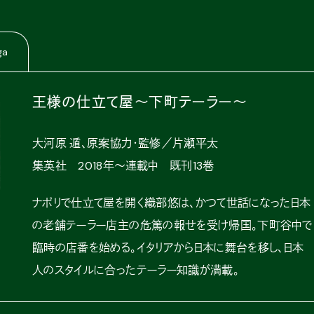
ga
王様の仕立て屋〜下町テーラー〜
大河原 遁、原案協力・監修／片瀬平太
集英社 2018年〜連載中 既刊13巻
ナポリで仕立て屋を開く織部悠は、かつて世話になった日本
の老舗テーラー店主の危篤の報せを受け帰国。下町谷中で
臨時の店番を始める。イタリアから日本に舞台を移し、日本
人のスタイルに合ったテーラー知識が満載。