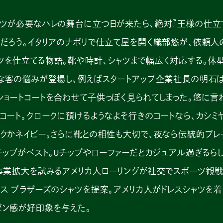
ツが必要なハレの舞台に立つ日が来たら、絶対『王様の仕立
るだろう。イタリアのナポリで仕立て屋を開く織部悠が、依頼人
ツを仕立てる物語。靴や時計、シャツまで幅広く対応する。体
々な客の悩みが登場し、例えばスタートアップ企業社長の明石は
ショートコートを合わせて子供っぽく見られてしまった。悠に言
コート。クロークに預けるようなよそ行きのコートなら、カシミ
ックかネイビー。さらに靴との相性も大切で、夜なら伝統的プレ
チップがベスト。Uチップやローファーだとカジュアル過ぎるら
へ事業拡大を試みるアメリカ人ローリングが社交でスポーツ観
ス ブラザーズのシャツを提案。アメリカ人がドレスシャツを着
ゼン感が好印象を与えた。