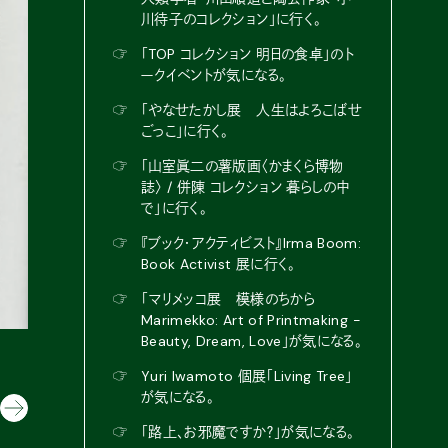
川待子のコレクション」に行く。
☞
「TOP コレクション 明日の食卓」のト
ークイベントが気になる。
☞
「やなせたかし展 人生はよろこばせ
ごっこ」に行く。
☞
「山室眞二の薯版画〈かまくら博物
誌〉 / 併陳 コレクション 暮らしの中
で」に行く。
☞
『ブック・アクティビスト』Irma Boom:
Book Activist 展に行く。
☞
「マリメッコ展 模様のちから
Marimekko: Art of Printmaking -
Beauty, Dream, Love」が気になる。
り
『王様の仕立て屋〜下町テーラー〜』2巻「order 
☞
Yuri Iwamoto 個展「Living Tree」
が気になる。
☞
「路上、お邪魔ですか？」が気になる。