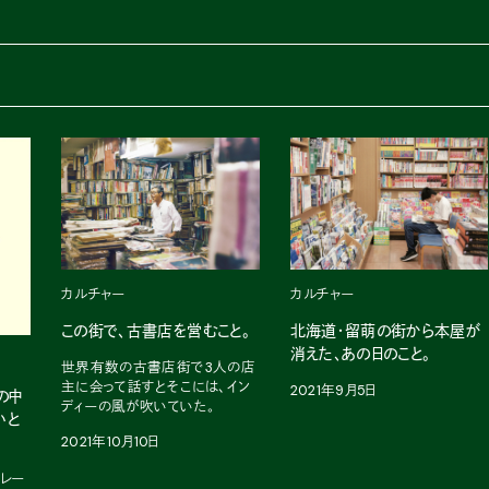
カルチャー
カルチャー
北海道・留萌の街から本屋が
この街で、古書店を営むこと。
消えた、あの日のこと。
世界有数の古書店街で3人の店
主に会って話すとそこには、イン
2021年9月5日
の中
ディーの風が吹いていた。
いと
2021年10月10日
リレー