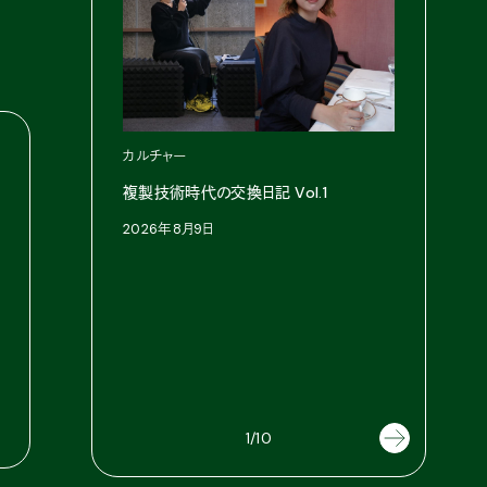
カルチャー
複製技術時代の交換日記 Vol.1
2026年8月9日
ファッショ
【#1】パ
執筆：市
2026年8
1/10