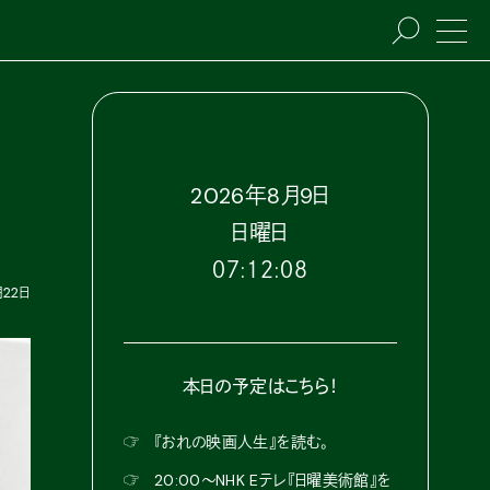
2026
年
8
月
9
日
日
曜日
０７:１２:１０
月22日
本日の予定はこちら！
☞
『おれの映画人生』を読む。
☞
20:00〜NHK Eテレ『日曜美術館』を