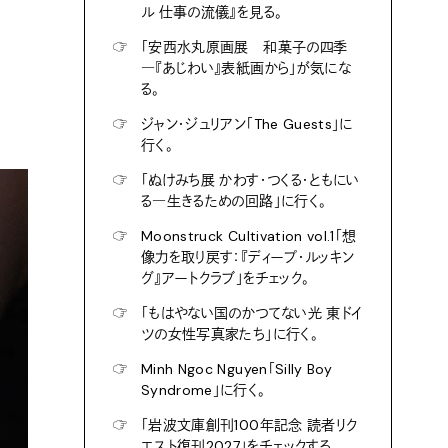
ル 仕事の流儀』を見る。
☞
「安西水丸原画展 和菓子の四季
―『あじわい』表紙画から」が気にな
る。
☞
ジャン・ジュリアン「The Guests」に
行く。
☞
「ぬけみち展 かわす・つくる・ともにい
る―生きるための回路」に行く。
☞
Moonstruck Cultivation vol.1「想
像力を取り戻す：『ディープ・ルッキン
グ』アートクラブ」をチェック。
☞
「もはやない国のかつてない光 東ドイ
ツの女性写真家たち」に行く。
☞
Minh Ngoc Nguyen「Silly Boy
Syndrome」に行く。
☞
「岩波文庫創刊100年記念 読者リク
エスト復刊2027」をチェックする。