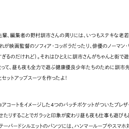
輩、編集者の野村訓市さんの周りには、いつもステキな老
れが映画監督のソフィア・コッポラだったり、俳優のノーマン・
すぎるのだけれど）。それはひとえに訓市さんがちゃんと街で
倣って、昼も夜も全力で遊ぶ健康優良少年たちのために訓市
〉とセットアップスーツを作ったよ！
ョアコートをイメージした4つのパッチポケットがついたブレザ
せたりすることでガラッと印象が変わり昼も夜も仕事も遊びも
。テーパードシルエットのパンツには、ハンマーループやスマホ