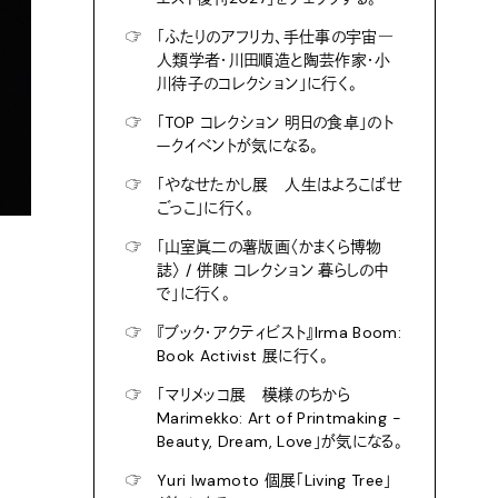
☞
「ふたりのアフリカ、手仕事の宇宙―
人類学者・川田順造と陶芸作家・小
川待子のコレクション」に行く。
☞
「TOP コレクション 明日の食卓」のト
ークイベントが気になる。
☞
「やなせたかし展 人生はよろこばせ
ごっこ」に行く。
☞
「山室眞二の薯版画〈かまくら博物
誌〉 / 併陳 コレクション 暮らしの中
で」に行く。
☞
『ブック・アクティビスト』Irma Boom:
Book Activist 展に行く。
☞
「マリメッコ展 模様のちから
Marimekko: Art of Printmaking -
Beauty, Dream, Love」が気になる。
☞
Yuri Iwamoto 個展「Living Tree」