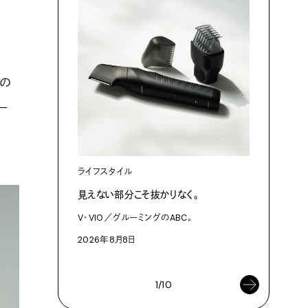
この
ー
ライフスタイル
カルチャ
見えない部分こそ抜かりなく。
あにお天
は素晴ら
V・VIO／グルーミングのABC。
今日はこん
2026年8月8日
2026年8
1/10