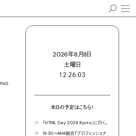
2026
年
8
月
8
日
土
曜日
１２:２６:０６
9月4日
本日の予定はこちら！
☞
「HTML Day 2026 Kyoto」に行く。
☞
19:30〜NHK総合『プロフェッショナ