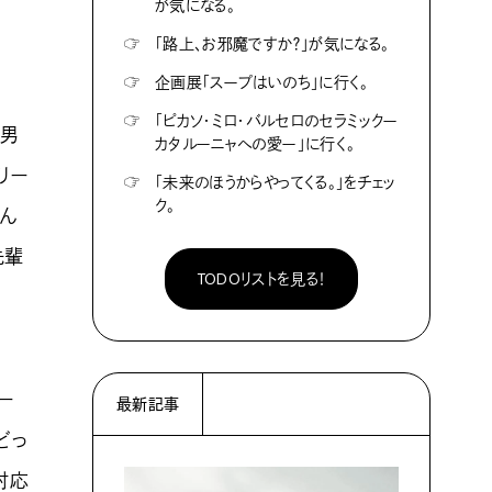
が気になる。
☞
「路上、お邪魔ですか？」が気になる。
☞
企画展「スープはいのち」に行く。
☞
「ピカソ・ミロ・バルセロのセラミックー
若男
カタルーニャへの愛ー」に行く。
リー
☞
「未来のほうからやってくる。」をチェッ
ク。
遊ん
先輩
TODOリストを見る！
ー
最新記事
どっ
対応