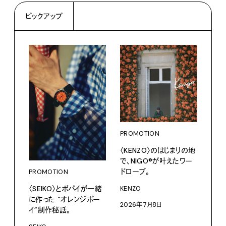
ピックアップ
PROMOTION
PRO
〈KENZO〉のはじまりの地
だか
で、NIGO®が叶えたワー
しが
ドローブ。
理由 
PROMOTION
GIN
〈SEIKO〉とポパイが一緒
KENZO
に作った “オレンジボー
〈ZO
2026年7月8日
「Fra
イ”制作秘話。
催中