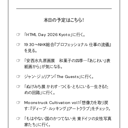
本日の予定はこちら！
☞
「HTML Day 2026 Kyoto」に行く。
☞
19:30〜NHK総合『プロフェッショナル 仕事の流儀』
を見る。
☞
「安西水丸原画展 和菓子の四季―『あじわい』表
紙画から」が気になる。
☞
ジャン・ジュリアン「The Guests」に行く。
☞
「ぬけみち展 かわす・つくる・ともにいる―生きるた
めの回路」に行く。
☞
Moonstruck Cultivation vol.1「想像力を取り戻
す：『ディープ・ルッキング』アートクラブ」をチェック。
☞
「もはやない国のかつてない光 東ドイツの女性写真
家たち」に行く。