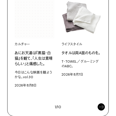
カルチャー
ライフスタイル
ファ
あにお天湯は『黒猫・白
タオルは両A面のものを。
渋⾕『
猫』を観て、「人生は素晴
Mot
T・TOWEL／グルーミング
らしい」と痛感した。
た、
のABC。
クス
今日はこんな映画を観よう
2026年8月7日
かな。vol.30
3D
を作
2026年8月8日
ム「A
202
1/10