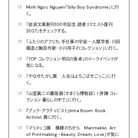
☞
Minh Ngoc Nguyen「Silly Boy Syndrome」に行
く。
☞
「岩波文庫創刊100年記念 読者リクエスト復刊
2027」をチェックする。
☞
「ふたりのアフリカ、手仕事の宇宙―人類学者・川田
順造と陶芸作家・小川待子のコレクション」に行く。
☞
「TOP コレクション 明日の食卓」のトークイベントが
気になる。
☞
「やなせたかし展 人生はよろこばせごっこ」に行
く。
☞
「山室眞二の薯版画〈かまくら博物誌〉 / 併陳 コレ
クション 暮らしの中で」に行く。
☞
『ブック・アクティビスト』Irma Boom: Book
Activist 展に行く。
☞
「マリメッコ展 模様のちから Marimekko: Art
of Printmaking -Beauty, Dream, Love」が気に