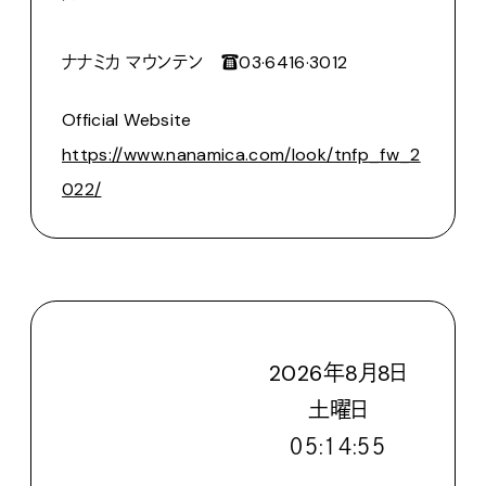
ナナミカ マウンテン ☎03·6416·3012
Official Website
https://www.nanamica.com/look/tnfp_fw_2
022/
2026
年
8
月
8
日
土
曜日
０５:１４:５７