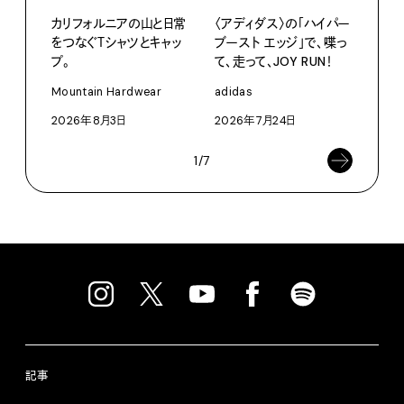
カリフォルニアの山と日常
〈アディダス〉の「ハイパー
愛しの
をつなぐＴシャツとキャッ
ブースト エッジ」で、喋っ
パリ
プ。
て、走って、JOY RUN！
ホテ
るか
Mountain Hardwear
adidas
202
2026年8月3日
2026年7月24日
1/7
記事