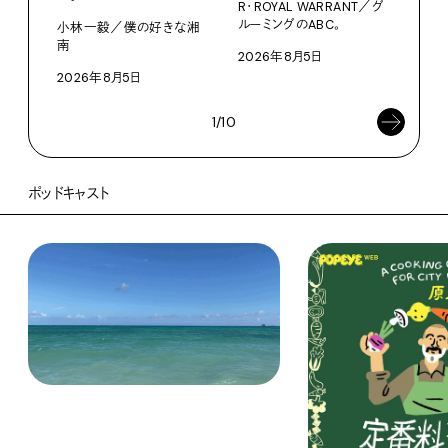
家の
R・ROYAL WARRANT／グ
文・
ルーミングのABC。
小林一毅／僕の好きな湘
南
2026年8月5日
202
2026年8月5日
1/10
ポッドキャスト