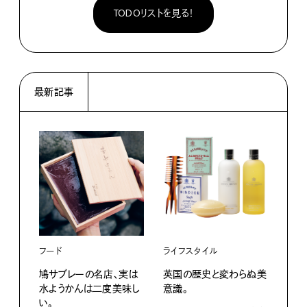
TODOリストを見る！
最新記事
ライフスタイル
フード
英国の歴史と変わらぬ美
鳩サブレーの名店、実は
ライ
意識。
水ようかんは二度美味し
い。