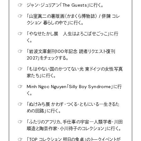
☞
ジャン・ジュリアン「The Guests」に行く。
☞
「山室眞二の薯版画〈かまくら博物誌〉 / 併陳 コレ
クション 暮らしの中で」に行く。
☞
「やなせたかし展 人生はよろこばせごっこ」に行
く。
☞
「岩波文庫創刊100年記念 読者リクエスト復刊
2027」をチェックする。
☞
「もはやない国のかつてない光 東ドイツの女性写真
家たち」に行く。
☞
Minh Ngoc Nguyen「Silly Boy Syndrome」に行
く。
☞
「ぬけみち展 かわす・つくる・ともにいる―生きるた
めの回路」に行く。
☞
「ふたりのアフリカ、手仕事の宇宙―人類学者・川田
順造と陶芸作家・小川待子のコレクション」に行く。
☞
「TOP コレクション 明日の食卓」のトークイベントが