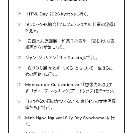
☞
「HTML Day 2026 Kyoto」に行く。
☞
19:30〜NHK総合『プロフェッショナル 仕事の流儀』
を見る。
☞
「安西水丸原画展 和菓子の四季―『あじわい』表
紙画から」が気になる。
☞
ジャン・ジュリアン「The Guests」に行く。
☞
「ぬけみち展 かわす・つくる・ともにいる―生きるた
めの回路」に行く。
☞
Moonstruck Cultivation vol.1「想像力を取り戻
す：『ディープ・ルッキング』アートクラブ」をチェック。
☞
「もはやない国のかつてない光 東ドイツの女性写真
家たち」に行く。
☞
Minh Ngoc Nguyen「Silly Boy Syndrome」に行
く。