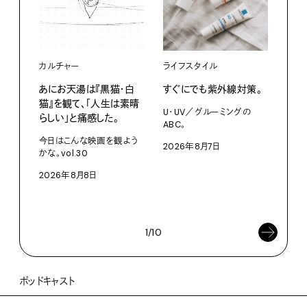
カルチャー
ライフスタイル
ファ
あにお天湯は『黒猫・白
すぐにでも紫外線対策。
渋⾕『
猫』を観て、「人生は素晴
Mot
U・UV／グルーミングの
らしい」と痛感した。
た、
ABC。
クス
今日はこんな映画を観よう
2026年8月7日
かな。vol.30
3D
を作
2026年8月8日
ム「A
202
1/10
ポッドキャスト