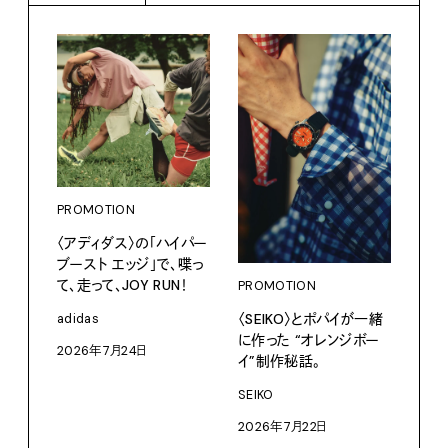
PROMOTION
PRO
〈アディダス〉の「ハイパー
だか
ブースト エッジ」で、喋っ
しが
て、走って、JOY RUN！
理由 
PROMOTION
GIN
〈SEIKO〉とポパイが一緒
adidas
に作った “オレンジボー
〈ZO
2026年7月24日
「Fra
イ”制作秘話。
催中
SEIKO
202
2026年7月22日