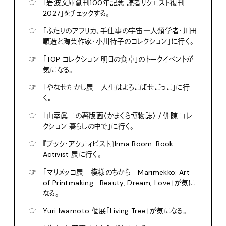
☞
「岩波文庫創刊100年記念 読者リクエスト復刊
2027」をチェックする。
☞
「ふたりのアフリカ、手仕事の宇宙―人類学者・川田
順造と陶芸作家・小川待子のコレクション」に行く。
☞
「TOP コレクション 明日の食卓」のトークイベントが
気になる。
☞
「やなせたかし展 人生はよろこばせごっこ」に行
く。
☞
「山室眞二の薯版画〈かまくら博物誌〉 / 併陳 コレ
クション 暮らしの中で」に行く。
☞
『ブック・アクティビスト』Irma Boom: Book
Activist 展に行く。
☞
「マリメッコ展 模様のちから Marimekko: Art
of Printmaking -Beauty, Dream, Love」が気に
なる。
☞
Yuri Iwamoto 個展「Living Tree」が気になる。