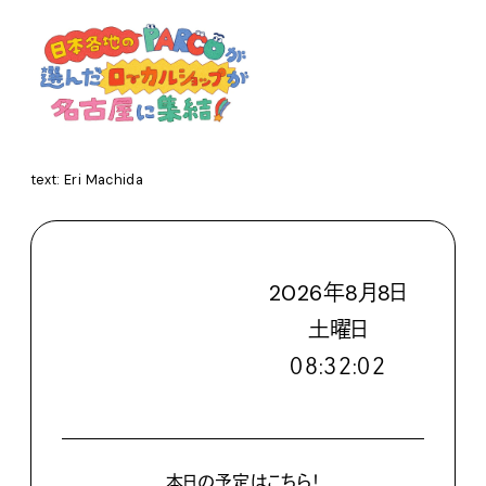
text: Eri Machida
2026
年
8
月
8
日
土
曜日
０８:３２:０３
本日の予定はこちら！