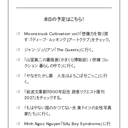
本日の予定はこちら！
☞
Moonstruck Cultivation vol.1「想像力を取り戻
す：『ディープ・ルッキング』アートクラブ」をチェック。
☞
ジャン・ジュリアン「The Guests」に行く。
☞
「山室眞二の薯版画〈かまくら博物誌〉 / 併陳 コレ
クション 暮らしの中で」に行く。
☞
「やなせたかし展 人生はよろこばせごっこ」に行
く。
☞
「岩波文庫創刊100年記念 読者リクエスト復刊
2027」をチェックする。
☞
「もはやない国のかつてない光 東ドイツの女性写真
家たち」に行く。
☞
Minh Ngoc Nguyen「Silly Boy Syndrome」に行