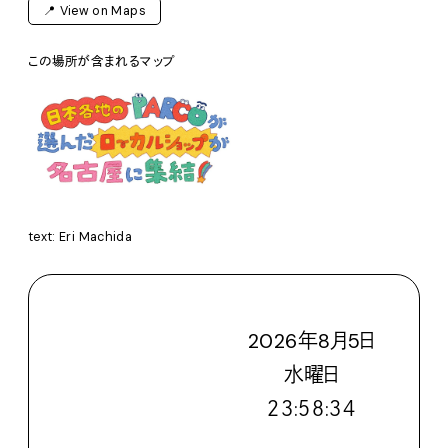
📍 View on Maps
この場所が含まれるマップ
text: Eri Machida
2026
年
8
月
5
日
水
曜日
２３:５８:３５