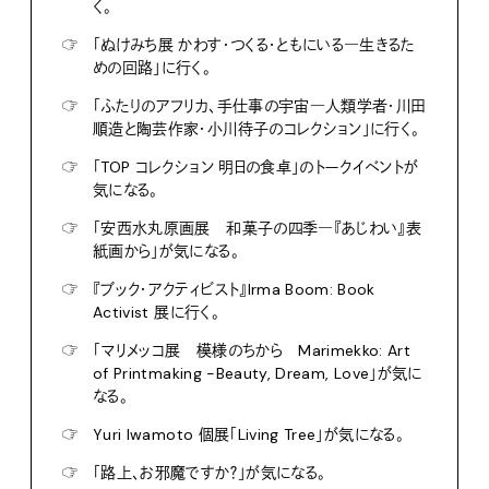
く。
☞
「ぬけみち展 かわす・つくる・ともにいる―生きるた
めの回路」に行く。
☞
「ふたりのアフリカ、手仕事の宇宙―人類学者・川田
順造と陶芸作家・小川待子のコレクション」に行く。
☞
「TOP コレクション 明日の食卓」のトークイベントが
気になる。
☞
「安西水丸原画展 和菓子の四季―『あじわい』表
紙画から」が気になる。
☞
『ブック・アクティビスト』Irma Boom: Book
Activist 展に行く。
☞
「マリメッコ展 模様のちから Marimekko: Art
of Printmaking -Beauty, Dream, Love」が気に
なる。
☞
Yuri Iwamoto 個展「Living Tree」が気になる。
☞
「路上、お邪魔ですか？」が気になる。