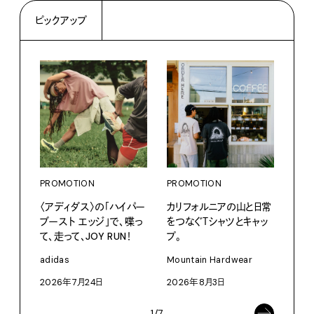
ピックアップ
PROMOTION
PROMOTION
PRO
〈アディダス〉の「ハイパー
カリフォルニアの山と日常
〈K
ブースト エッジ」で、喋っ
をつなぐＴシャツとキャッ
で、
て、走って、JOY RUN！
プ。
ドロ
adidas
Mountain Hardwear
KEN
2026年7月24日
2026年8月3日
202
1/7