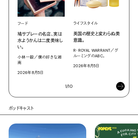
ライフスタイル
フード
英国の歴史と変わらぬ美
鳩サブレーの名店、実は
ライ
意識。
水ようかんは二度美味し
い。
家の
R・ROYAL WARRANT／グ
文・
ルーミングのABC。
小林一毅／僕の好きな湘
南
2026年8月5日
202
2026年8月5日
1/10
ポッドキャスト