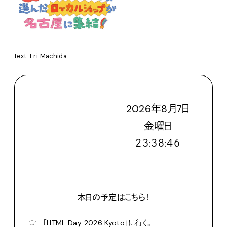
text: Eri Machida
2026
年
8
月
7
日
金
曜日
２３:３８:４７
本日の予定はこちら！
☞
「HTML Day 2026 Kyoto」に行く。