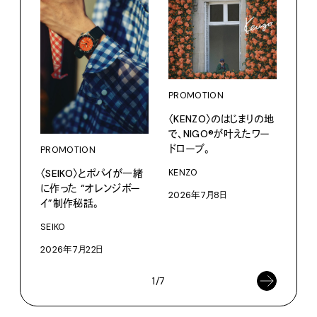
PROMOTION
PRO
〈KENZO〉のはじまりの地
愛しの
で、NIGO®が叶えたワー
パリ
ドローブ。
PROMOTION
ホテ
るか
〈SEIKO〉とポパイが一緒
KENZO
に作った “オレンジボー
202
2026年7月8日
イ”制作秘話。
SEIKO
2026年7月22日
1/7