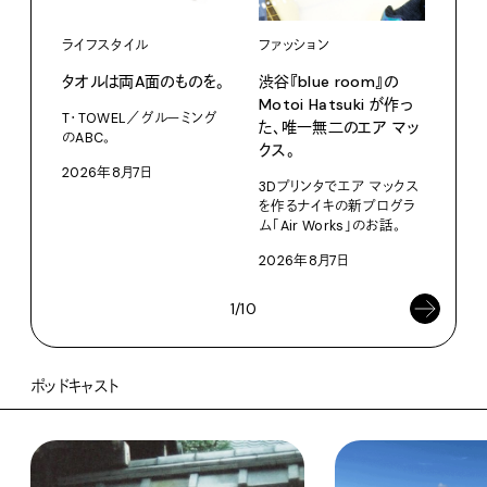
ライフスタイル
ファッション
カル
タオルは両A面のものを。
渋⾕『blue room』の
特集
Motoi Hatsuki が作っ
T・TOWEL／グルーミング
NO.
た、唯⼀無⼆のエア マッ
のABC。
クス。
202
2026年8月7日
3Dプリンタでエア マックス
を作るナイキの新プログラ
ム「Air Works」のお話。
2026年8月7日
1/10
ポッドキャスト