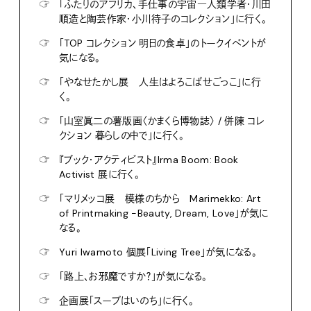
☞
「ふたりのアフリカ、手仕事の宇宙―人類学者・川田
順造と陶芸作家・小川待子のコレクション」に行く。
☞
「TOP コレクション 明日の食卓」のトークイベントが
気になる。
☞
「やなせたかし展 人生はよろこばせごっこ」に行
く。
☞
「山室眞二の薯版画〈かまくら博物誌〉 / 併陳 コレ
クション 暮らしの中で」に行く。
☞
『ブック・アクティビスト』Irma Boom: Book
Activist 展に行く。
☞
「マリメッコ展 模様のちから Marimekko: Art
of Printmaking -Beauty, Dream, Love」が気に
なる。
☞
Yuri Iwamoto 個展「Living Tree」が気になる。
☞
「路上、お邪魔ですか？」が気になる。
☞
企画展「スープはいのち」に行く。