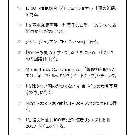
☞
19:30〜NHK総合『プロフェッショナル 仕事の流儀』
を見る。
☞
「安西水丸原画展 和菓子の四季―『あじわい』表
紙画から」が気になる。
☞
ジャン・ジュリアン「The Guests」に行く。
☞
「ぬけみち展 かわす・つくる・ともにいる―生きるた
めの回路」に行く。
☞
Moonstruck Cultivation vol.1「想像力を取り戻
す：『ディープ・ルッキング』アートクラブ」をチェック。
☞
「もはやない国のかつてない光 東ドイツの女性写真
家たち」に行く。
☞
Minh Ngoc Nguyen「Silly Boy Syndrome」に行
く。
☞
「岩波文庫創刊100年記念 読者リクエスト復刊
2027」をチェックする。