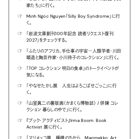
家たち」に行く。
☞
Minh Ngoc Nguyen「Silly Boy Syndrome」に行
く。
☞
「岩波文庫創刊100年記念 読者リクエスト復刊
2027」をチェックする。
☞
「ふたりのアフリカ、手仕事の宇宙―人類学者・川田
順造と陶芸作家・小川待子のコレクション」に行く。
☞
「TOP コレクション 明日の食卓」のトークイベントが
気になる。
☞
「やなせたかし展 人生はよろこばせごっこ」に行
く。
☞
「山室眞二の薯版画〈かまくら博物誌〉 / 併陳 コレ
クション 暮らしの中で」に行く。
☞
『ブック・アクティビスト』Irma Boom: Book
Activist 展に行く。
☞
「マリメッコ展 模様のちから Marimekko: Art