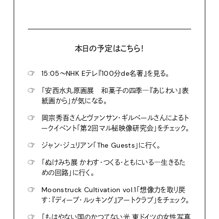
本日の予定はこちら！
☞
15:05〜NHK Eテレ『100分de名著』を見る。
☞
「安西水丸原画展 和菓子の四季―『あじわい』表
紙画から」が気になる。
☞
岡宗秀吾さんとヴァンサン・ギルベールさんによるト
ークイベント「第2回マル秘映像研究会」をチェック。
☞
ジャン・ジュリアン「The Guests」に行く。
☞
「ぬけみち展 かわす・つくる・ともにいる―生きるた
めの回路」に行く。
☞
Moonstruck Cultivation vol.1「想像力を取り戻
す：『ディープ・ルッキング』アートクラブ」をチェック。
☞
「もはやない国のかつてない光 東ドイツの女性写真