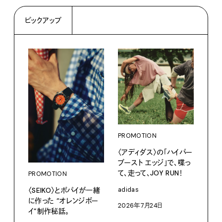
ピックアップ
PROMOTION
PRO
〈アディダス〉の「ハイパー
サマ
ブースト エッジ」で、喋っ
グ。
て、走って、JOY RUN！
PROMOTION
Pana
〈SEIKO〉とポパイが一緒
adidas
202
に作った “オレンジボー
2026年7月24日
イ”制作秘話。