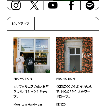
ピックアップ
PROMOTION
PROMOTION
カリフォルニアの山と日常
〈KENZO〉のはじまりの地
をつなぐＴシャツとキャッ
で、NIGO®が叶えたワー
プ。
ドローブ。
PRO
〈S
Mountain Hardwear
KENZO