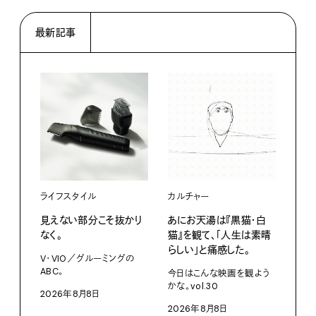
最新記事
ライフスタイル
カルチャー
ライ
見えない部分こそ抜かり
あにお天湯は『黒猫・白
すぐ
なく。
猫』を観て、「人生は素晴
U・
らしい」と痛感した。
ABC
V・VIO／グルーミングの
ABC。
今日はこんな映画を観よう
202
かな。vol.30
2026年8月8日
2026年8月8日