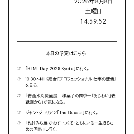
2026
年
8
月
8
日
土
曜日
１４:５９:５３
本日の予定はこちら！
☞
「HTML Day 2026 Kyoto」に行く。
☞
19:30〜NHK総合『プロフェッショナル 仕事の流儀』
を見る。
☞
「安西水丸原画展 和菓子の四季―『あじわい』表
紙画から」が気になる。
☞
ジャン・ジュリアン「The Guests」に行く。
☞
「ぬけみち展 かわす・つくる・ともにいる―生きるた
めの回路」に行く。