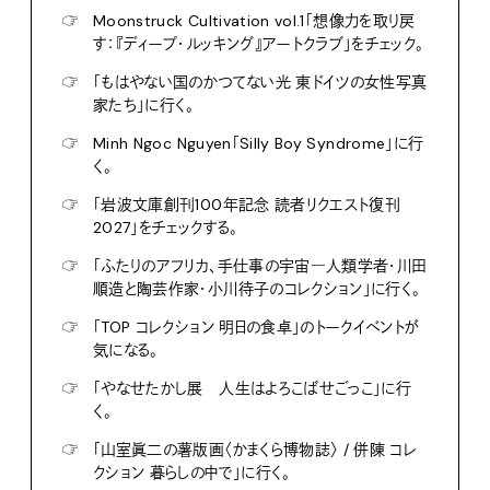
☞
Moonstruck Cultivation vol.1「想像力を取り戻
す：『ディープ・ルッキング』アートクラブ」をチェック。
☞
「もはやない国のかつてない光 東ドイツの女性写真
家たち」に行く。
☞
Minh Ngoc Nguyen「Silly Boy Syndrome」に行
く。
☞
「岩波文庫創刊100年記念 読者リクエスト復刊
2027」をチェックする。
☞
「ふたりのアフリカ、手仕事の宇宙―人類学者・川田
順造と陶芸作家・小川待子のコレクション」に行く。
☞
「TOP コレクション 明日の食卓」のトークイベントが
気になる。
☞
「やなせたかし展 人生はよろこばせごっこ」に行
く。
☞
「山室眞二の薯版画〈かまくら博物誌〉 / 併陳 コレ
クション 暮らしの中で」に行く。