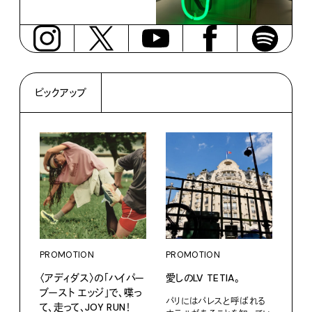
ピックアップ
PROMOTION
PROMOTION
PRO
〈アディダス〉の「ハイパー
愛しのLV TETIA。
サマ
ブースト エッジ」で、喋っ
グ。
パリにはパレスと呼ばれる
て、走って、JOY RUN！