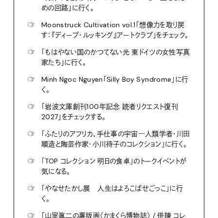
めの回路」に行く。
☞
Moonstruck Cultivation vol.1「想像力を取り戻
す：『ディープ・ルッキング』アートクラブ」をチェック。
☞
「もはやない国のかつてない光 東ドイツの女性写真
家たち」に行く。
☞
Minh Ngoc Nguyen「Silly Boy Syndrome」に行
く。
☞
「岩波文庫創刊100年記念 読者リクエスト復刊
2027」をチェックする。
☞
「ふたりのアフリカ、手仕事の宇宙―人類学者・川田
順造と陶芸作家・小川待子のコレクション」に行く。
☞
「TOP コレクション 明日の食卓」のトークイベントが
気になる。
☞
「やなせたかし展 人生はよろこばせごっこ」に行
く。
☞
「山室眞二の薯版画〈かまくら博物誌〉 / 併陳 コレ