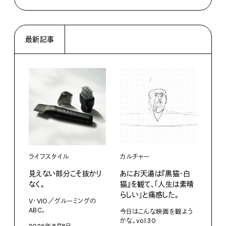
最新記事
ライフスタイル
カルチャー
ライ
見えない部分こそ抜かり
あにお天湯は『黒猫・白
すぐ
なく。
猫』を観て、「人生は素晴
U・
らしい」と痛感した。
ABC
V・VIO／グルーミングの
ABC。
今日はこんな映画を観よう
202
かな。vol.30