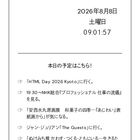
2026
年
8
月
8
日
土
曜日
０９:０１:５８
本日の予定はこちら！
☞
「HTML Day 2026 Kyoto」に行く。
☞
19:30〜NHK総合『プロフェッショナル 仕事の流儀』
を見る。
☞
「安西水丸原画展 和菓子の四季―『あじわい』表
紙画から」が気になる。
☞
ジャン・ジュリアン「The Guests」に行く。
☞
「ぬけみち展 かわす・つくる・ともにいる―生きるた