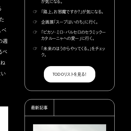
が気になる。
る
☞
「路上、お邪魔ですか？」が気になる。
けた
☞
企画展「スープはいのち」に行く。
。ベ
☞
「ピカソ・ミロ・バルセロのセラミックー
カタルーニャへの愛ー」に行く。
の週
☞
「未来のほうからやってくる。」をチェッ
るべ
ク。
重ね
ない
TODOリストを見る！
最新記事