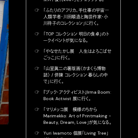
☞
「ふたりのアフリカ、手仕事の宇宙―
人類学者・川田順造と陶芸作家・小
川待子のコレクション」に行く。
☞
「TOP コレクション 明日の食卓」のト
ークイベントが気になる。
☞
「やなせたかし展 人生はよろこばせ
ごっこ」に行く。
☞
「山室眞二の薯版画〈かまくら博物
誌〉 / 併陳 コレクション 暮らしの中
で」に行く。
☞
『ブック・アクティビスト』Irma Boom:
Book Activist 展に行く。
☞
「マリメッコ展 模様のちから
Marimekko: Art of Printmaking -
Beauty, Dream, Love」が気になる。
☞
Yuri Iwamoto 個展「Living Tree」