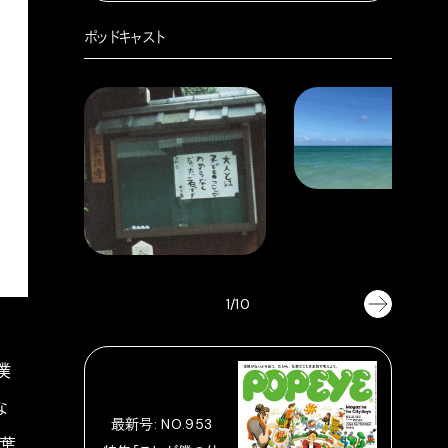
ポッドキャスト
1/10
僕
な
最新号: NO.953
言葉