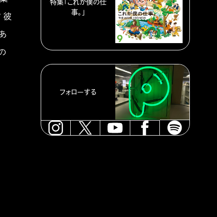
特集「これが僕の仕
事。」
 彼
あ
の
フォローする