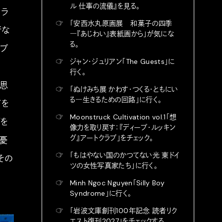
ル 仕事の流儀』を見る。
クラ
☞
「安西水丸原画展 和菓子の四季
所な
―『あじわい』表紙画から」が気にな
る。
ップ
☞
ジャン・ジュリアン「The Guests」に
行く。
を思
☞
「ぬけみち展 かわす・つくる・ともにい
る―生きるための回路」に行く。
何を
☞
Moonstruck Cultivation vol.1「想
グを
像力を取り戻す：『ディープ・ルッキン
グ』アートクラブ」をチェック。
杞憂
☞
「もはやない国のかつてない光 東ドイ
その
ツの女性写真家たち」に行く。
☞
Minh Ngoc Nguyen「Silly Boy
Syndrome」に行く。
☞
「岩波文庫創刊100年記念 読者リク
エスト復刊2027」をチェックする。