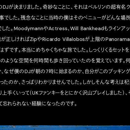
のDJが決まりました。奇妙なことに、それはベルリンの超有名
での仕事でした。残念なことに当時の僕はそのベニューがどんな場
。MoodymannやActress、Will Bankheadもラインア
しければZipやRicardo Villalobosが上階のPanorama
たはずです。本当にめちゃくちゃな旅でした。しっくりくるセット
窟のような空間を何時間も歩き回っていたのを覚えています。
か、なぜ僕のDJが朝の7時に始まるのか、自分がこのブッキン
だったのか、さっぱりわかりませんでした。しかしそんな考えは
り上手くいって（UKファンキーをとにかく沢山プレイしました）、
て忘れられない経験になったのです。