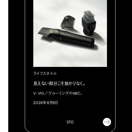
ライフスタイル
カルチャ
見えない部分こそ抜かりなく。
あにお天
は素晴ら
V・VIO／グルーミングのABC。
今日はこん
2026年8月8日
2026年8
1/10