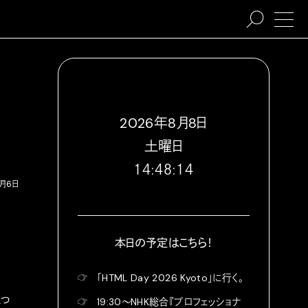
2026
年
8
月
8
日
土
曜日
１４:４８:１５
9月6日
本日の予定はこちら！
☞
「HTML Day 2026 Kyoto」に行く。
経っ
☞
19:30〜NHK総合『プロフェッショナ