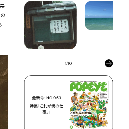
ら寿
々の
も
1/10
最新号: NO.953
特集「これが僕の仕
事。」