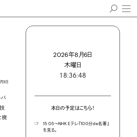
2026
年
8
月
6
日
木
曜日
１８:３６:５０
2月3日
ーパ
の技
本日の予定はこちら！
な視
☞
15:05〜NHK Eテレ『100分de名著』
を見る。