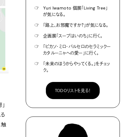
☞
Yuri Iwamoto 個展「Living Tree」
が気になる。
☞
「路上、お邪魔ですか？」が気になる。
☞
企画展「スープはいのち」に行く。
☞
「ピカソ・ミロ・バルセロのセラミックー
カタルーニャへの愛ー」に行く。
☞
「未来のほうからやってくる。」をチェッ
ク。
TODOリストを見る！
房」
れる
に触