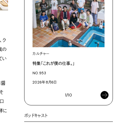
、ク
域の
カルチャー
カルチャ
てい
特集「これが僕の仕事。」
「これが
NO.953
NO.953
2026年8月6日
2026年8
祐醤
そ
1/10
口
酵に
ポッドキャスト