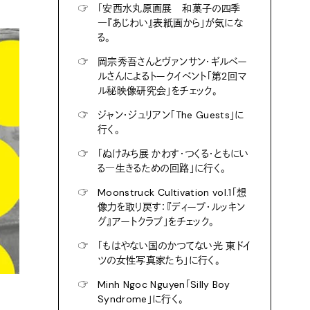
☞
「安西水丸原画展 和菓子の四季
―『あじわい』表紙画から」が気にな
る。
☞
岡宗秀吾さんとヴァンサン・ギルベー
ルさんによるトークイベント「第2回マ
ル秘映像研究会」をチェック。
☞
ジャン・ジュリアン「The Guests」に
行く。
☞
「ぬけみち展 かわす・つくる・ともにい
る―生きるための回路」に行く。
☞
Moonstruck Cultivation vol.1「想
像力を取り戻す：『ディープ・ルッキン
グ』アートクラブ」をチェック。
☞
「もはやない国のかつてない光 東ドイ
ツの女性写真家たち」に行く。
☞
Minh Ngoc Nguyen「Silly Boy
Syndrome」に行く。