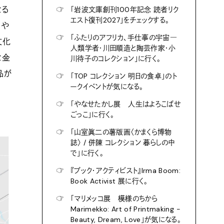
なる
☞
「岩波文庫創刊100年記念 読者リク
エスト復刊2027」をチェックする。
」や
☞
「ふたりのアフリカ、手仕事の宇宙―
文化
人類学者・川田順造と陶芸作家・小
な金
川待子のコレクション」に行く。
品が
☞
「TOP コレクション 明日の食卓」のト
ークイベントが気になる。
☞
「やなせたかし展 人生はよろこばせ
ごっこ」に行く。
☞
「山室眞二の薯版画〈かまくら博物
誌〉 / 併陳 コレクション 暮らしの中
で」に行く。
☞
『ブック・アクティビスト』Irma Boom:
Book Activist 展に行く。
☞
「マリメッコ展 模様のちから
Marimekko: Art of Printmaking -
Beauty, Dream, Love」が気になる。