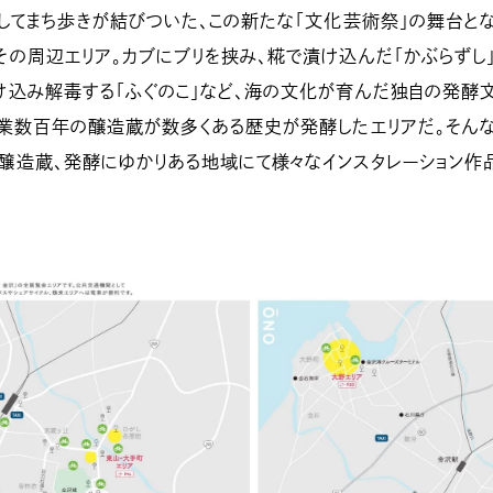
してまち歩きが結びついた、この新たな「文化芸術祭」の舞台と
の周辺エリア。カブにブリを挟み、糀で漬け込んだ「かぶらずし
け込み解毒する「ふぐのこ」など、海の文化が育んだ独自の発酵
創業数百年の醸造蔵が数多くある歴史が発酵したエリアだ。そん
醸造蔵、発酵にゆかりある地域にて様々なインスタレーション作