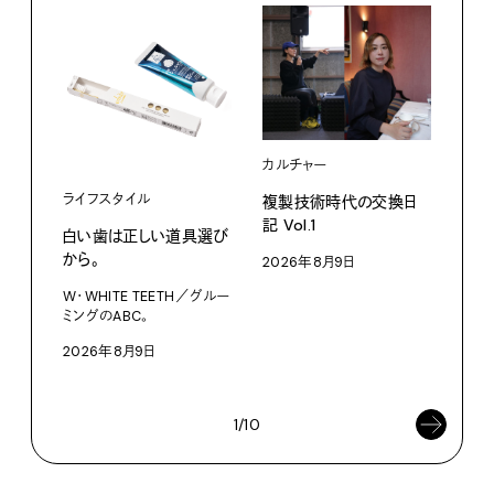
カルチャー
ライフスタイル
複製技術時代の交換日
記 Vol.1
白い歯は正しい道具選び
ファ
から。
2026年8月9日
【#
W・WHITE TEETH／グルー
ブラ
ミングのABC。
執筆
2026年8月9日
202
1/10