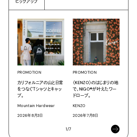
ピックアップ
PROMOTION
PROMOTION
PRO
カリフォルニアの山と日常
〈KENZO〉のはじまりの地
〈ア
をつなぐＴシャツとキャッ
で、NIGO®が叶えたワー
ブー
プ。
ドローブ。
て、走
Mountain Hardwear
KENZO
adid
2026年8月3日
2026年7月8日
202
1/7