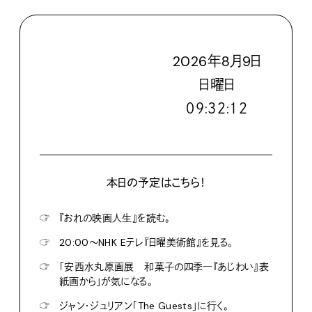
2026
年
8
月
9
日
日
曜日
０９:３２:１３
本日の予定はこちら！
☞
『おれの映画人生』を読む。
☞
20:00〜NHK Eテレ『日曜美術館』を見る。
☞
「安西水丸原画展 和菓子の四季―『あじわい』表
紙画から」が気になる。
☞
ジャン・ジュリアン「The Guests」に行く。