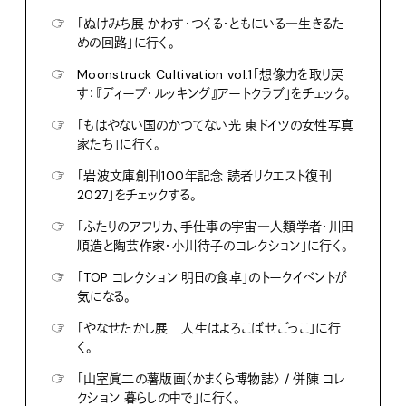
☞
「ぬけみち展 かわす・つくる・ともにいる―生きるた
めの回路」に行く。
☞
Moonstruck Cultivation vol.1「想像力を取り戻
す：『ディープ・ルッキング』アートクラブ」をチェック。
☞
「もはやない国のかつてない光 東ドイツの女性写真
家たち」に行く。
☞
「岩波文庫創刊100年記念 読者リクエスト復刊
2027」をチェックする。
☞
「ふたりのアフリカ、手仕事の宇宙―人類学者・川田
順造と陶芸作家・小川待子のコレクション」に行く。
☞
「TOP コレクション 明日の食卓」のトークイベントが
気になる。
☞
「やなせたかし展 人生はよろこばせごっこ」に行
く。
☞
「山室眞二の薯版画〈かまくら博物誌〉 / 併陳 コレ
クション 暮らしの中で」に行く。