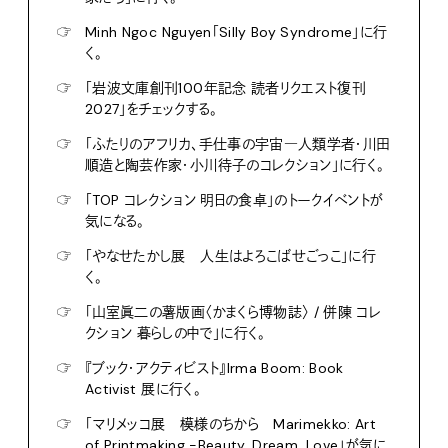
☞
Minh Ngoc Nguyen「Silly Boy Syndrome」に行
く。
☞
「岩波文庫創刊100年記念 読者リクエスト復刊
2027」をチェックする。
☞
「ふたりのアフリカ、手仕事の宇宙―人類学者・川田
順造と陶芸作家・小川待子のコレクション」に行く。
☞
「TOP コレクション 明日の食卓」のトークイベントが
気になる。
☞
「やなせたかし展 人生はよろこばせごっこ」に行
く。
☞
「山室眞二の薯版画〈かまくら博物誌〉 / 併陳 コレ
クション 暮らしの中で」に行く。
☞
『ブック・アクティビスト』Irma Boom: Book
Activist 展に行く。
☞
「マリメッコ展 模様のちから Marimekko: Art
of Printmaking -Beauty, Dream, Love」が気に