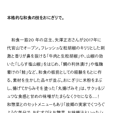
本格的な和食の技をおにぎりで。
和食一筋20 年の店主、矢澤正志さんが2017年に
代官山でオープン。フレッシュな粒胡椒のキリリとした刺
激と香りが鼻を抜ける「牛肉と生粒胡椒」や、山椒の効
いた「しらす塩山椒」をはじめ、「鯛の利休漬け」や塩麹
着けの「鮭」など、和食の板前としての経験をもとに作
る、素材を生かした品々が並ぶ。おにぎりに米粉をまぶ
し、揚げてからみそを塗った「丸揚げみそ」は、サクッ＆ジ
ュワな食感と甘めの味噌がたまらなくクセになる……！
和惣菜とのセットメニューもあり「故郷の実家でくつろぐ
ような気分で、おむすびとお惣菜、お味噌汁といったシ