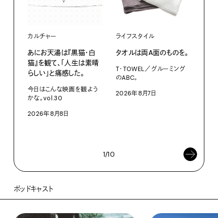
カルチャー
ライフスタイル
ファ
あにお天湯は『黒猫・白
タオルは両A面のものを。
渋⾕『
猫』を観て、「人生は素晴
Mot
T・TOWEL／グルーミング
らしい」と痛感した。
た、
のABC。
クス
今日はこんな映画を観よう
2026年8月7日
かな。vol.30
3D
を作
2026年8月8日
ム「A
202
1/10
ポッドキャスト