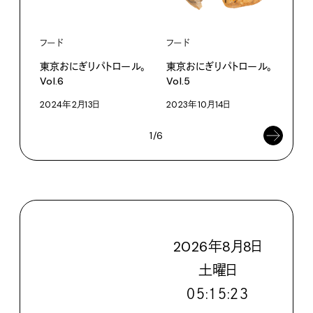
フード
フード
フー
東京おにぎりパトロール。
東京おにぎりパトロール。
東京
Vol.6
Vol.5
Vol.
2024年2月13日
2023年10月14日
202
1/6
2026
年
8
月
8
日
土
曜日
０５:１５:２４