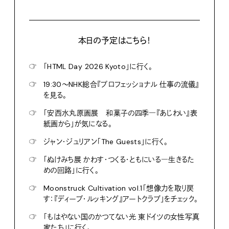
本日の予定はこちら！
☞
「HTML Day 2026 Kyoto」に行く。
☞
19:30〜NHK総合『プロフェッショナル 仕事の流儀』
を見る。
☞
「安西水丸原画展 和菓子の四季―『あじわい』表
紙画から」が気になる。
☞
ジャン・ジュリアン「The Guests」に行く。
☞
「ぬけみち展 かわす・つくる・ともにいる―生きるた
めの回路」に行く。
☞
Moonstruck Cultivation vol.1「想像力を取り戻
す：『ディープ・ルッキング』アートクラブ」をチェック。
☞
「もはやない国のかつてない光 東ドイツの女性写真
家たち」に行く。