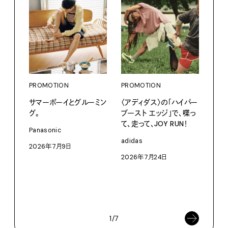
PROMOTION
PROMOTION
サマーボーイとグルーミン
〈アディダス〉の「ハイパー
グ。
ブースト エッジ」で、喋っ
て、走って、JOY RUN！
PRO
Panasonic
〈S
adidas
2026年7月9日
に作
2026年7月24日
イ”
SEIK
202
1/7