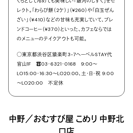
くらとして冷めても美味しい「銀河のしずく」をセ
レクト。「わらび餅（2ケ）」（¥260）や「白玉ぜん
ざい」（¥410）などの甘味も充実していて、ブレ
ンドコーヒー（¥370）といった、カフェならでは
のメニューのテイクアウトも可能。
◯東京都渋谷区猿楽町3-7へーベルSTAY代
官山1F ☎︎03･6321･0168 9:00～
LO15:00・16:30～LO20:00、土・日・祝 9:00
～LO20:00 不定休
中野／おむすび屋 こめり 中野北
口店