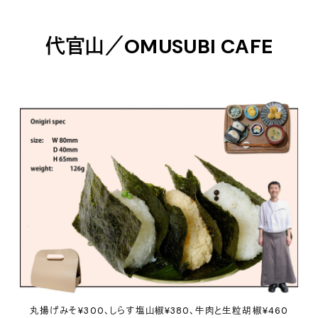
代官山／OMUSUBI CAFE
丸揚げみそ¥300、しらす塩山椒¥380、牛肉と生粒胡椒¥460