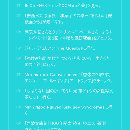
☞
15:05〜NHK Eテレ『100分de名著』を見る。
☞
「安西水丸原画展 和菓子の四季―『あじわい』表
紙画から」が気になる。
☞
岡宗秀吾さんとヴァンサン・ギルベールさんによるト
ークイベント「第2回マル秘映像研究会」をチェック。
☞
ジャン・ジュリアン「The Guests」に行く。
☞
「ぬけみち展 かわす・つくる・ともにいる―生きるた
めの回路」に行く。
☞
Moonstruck Cultivation vol.1「想像力を取り戻
す：『ディープ・ルッキング』アートクラブ」をチェック。
☞
「もはやない国のかつてない光 東ドイツの女性写真
家たち」に行く。
☞
Minh Ngoc Nguyen「Silly Boy Syndrome」に行
く。
☞
「岩波文庫創刊100年記念 読者リクエスト復刊
2027」をチェックする。