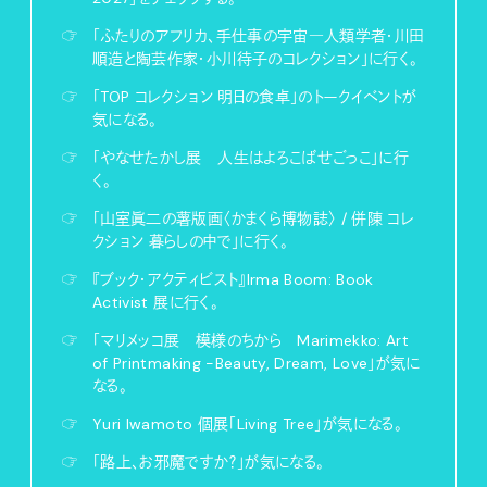
☞
「ふたりのアフリカ、手仕事の宇宙―人類学者・川田
順造と陶芸作家・小川待子のコレクション」に行く。
☞
「TOP コレクション 明日の食卓」のトークイベントが
気になる。
☞
「やなせたかし展 人生はよろこばせごっこ」に行
く。
☞
「山室眞二の薯版画〈かまくら博物誌〉 / 併陳 コレ
クション 暮らしの中で」に行く。
☞
『ブック・アクティビスト』Irma Boom: Book
Activist 展に行く。
☞
「マリメッコ展 模様のちから Marimekko: Art
of Printmaking -Beauty, Dream, Love」が気に
なる。
☞
Yuri Iwamoto 個展「Living Tree」が気になる。
☞
「路上、お邪魔ですか？」が気になる。