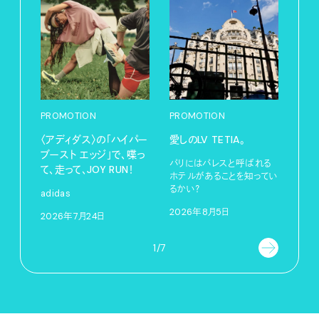
PROMOTION
PROMOTION
PRO
〈アディダス〉の「ハイパー
愛しのLV TETIA。
サマ
ブースト エッジ」で、喋っ
グ。
パリにはパレスと呼ばれる
て、走って、JOY RUN！
ホテルがあることを知ってい
Pana
るかい？
adidas
202
2026年8月5日
2026年7月24日
1/7