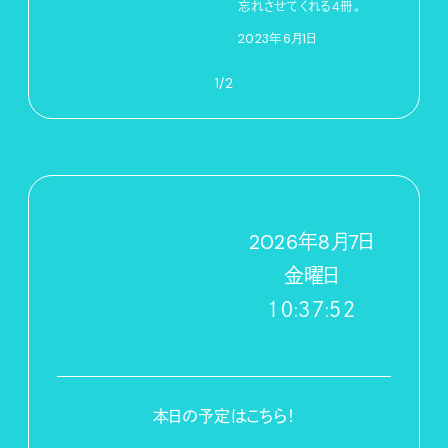
忘れさせてくれる4冊。
2023年6月1日
1/2
2026
年
8
月
7
日
金
曜日
１０:３７:５３
本日の予定はこちら！