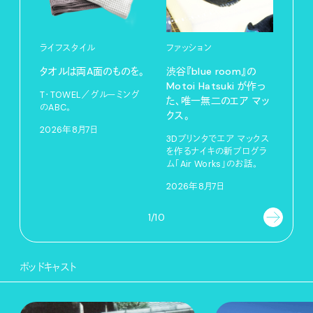
ライフスタイル
ファッション
カル
タオルは両A面のものを。
渋⾕『blue room』の
特集
Motoi Hatsuki が作っ
T・TOWEL／グルーミング
NO.
た、唯⼀無⼆のエア マッ
のABC。
クス。
202
2026年8月7日
3Dプリンタでエア マックス
を作るナイキの新プログラ
ム「Air Works」のお話。
2026年8月7日
1/10
ポッドキャスト