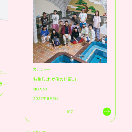
カルチャー
カルチャ
ペー
特集「これが僕の仕事。」
「これが
ラー
NO.953
NO.953
／
2026年8月6日
2026年8
1/10