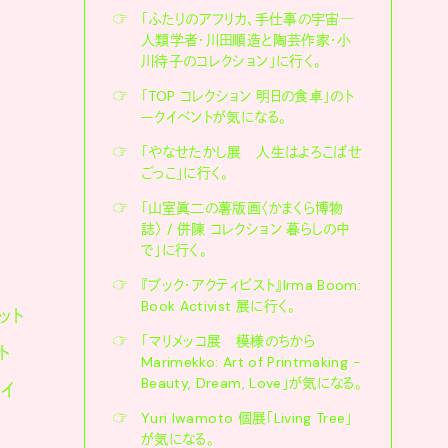
☞
「ふたりのアフリカ、手仕事の宇宙―
人類学者・川田順造と陶芸作家・小
川待子のコレクション」に行く。
☞
「TOP コレクション 明日の食卓」のト
ークイベントが気になる。
☞
「やなせたかし展 人生はよろこばせ
ごっこ」に行く。
☞
「山室眞二の薯版画〈かまくら博物
誌〉 / 併陳 コレクション 暮らしの中
で」に行く。
☞
『ブック・アクティビスト』Irma Boom:
Book Activist 展に行く。
ット
☞
「マリメッコ展 模様のちから
ト
Marimekko: Art of Printmaking -
Beauty, Dream, Love」が気になる。
イ
☞
Yuri Iwamoto 個展「Living Tree」
が気になる。