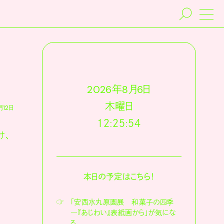
2026
年
8
月
6
日
木
曜日
月12日
１２:２５:５６
け、
本日の予定はこちら！
☞
「安西水丸原画展 和菓子の四季
―『あじわい』表紙画から」が気にな
る。