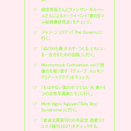
☞
岡宗秀吾さんとヴァンサン・ギルベー
ルさんによるトークイベント「第2回マ
ル秘映像研究会」をチェック。
☞
ジャン・ジュリアン「The Guests」に
行く。
☞
「ぬけみち展 かわす・つくる・ともにい
る―生きるための回路」に行く。
☞
Moonstruck Cultivation vol.1「想
像力を取り戻す：『ディープ・ルッキン
グ』アートクラブ」をチェック。
☞
「もはやない国のかつてない光 東ドイ
ツの女性写真家たち」に行く。
☞
Minh Ngoc Nguyen「Silly Boy
Syndrome」に行く。
☞
「岩波文庫創刊100年記念 読者リク
エスト復刊2027」をチェックする。