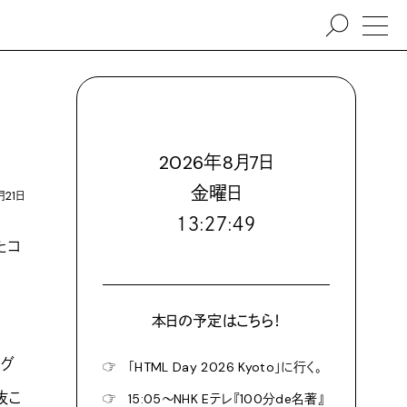
2026
年
8
月
7
日
金
曜日
月21日
１３:２７:５０
たコ
本日の予定はこちら！
ログ
☞
「HTML Day 2026 Kyoto」に行く。
抜こ
☞
15:05〜NHK Eテレ『100分de名著』