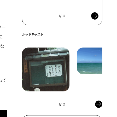
2026年8
1/10
ター
ポッドキャスト
に
きな
って
1/10