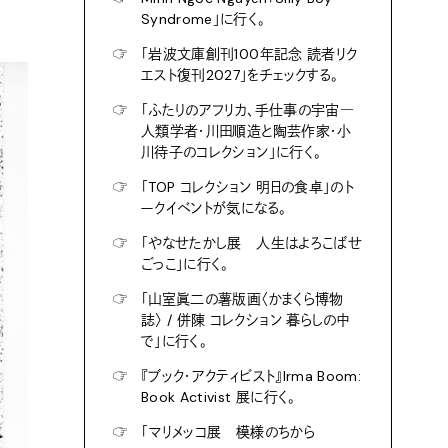
Syndrome」に行く。
☞
「岩波文庫創刊100年記念 読者リク
エスト復刊2027」をチェックする。
☞
「ふたりのアフリカ、手仕事の宇宙―
人類学者・川田順造と陶芸作家・小
川待子のコレクション」に行く。
☞
「TOP コレクション 明日の食卓」のト
ークイベントが気になる。
☞
「やなせたかし展 人生はよろこばせ
ごっこ」に行く。
☞
「山室眞二の薯版画〈かまくら博物
誌〉 / 併陳 コレクション 暮らしの中
で」に行く。
☞
『ブック・アクティビスト』Irma Boom:
Book Activist 展に行く。
☞
「マリメッコ展 模様のちから