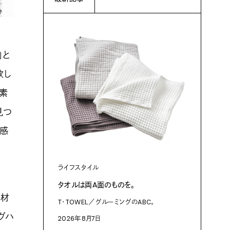
」と
欲し
な素
見つ
は感
ライフスタイル
ファッショ
タオルは両A面のものを。
渋⾕『blu
作った、
素材
T・TOWEL／グルーミングのABC。
3Dプリン
グハ
2026年8月7日
プログラム「