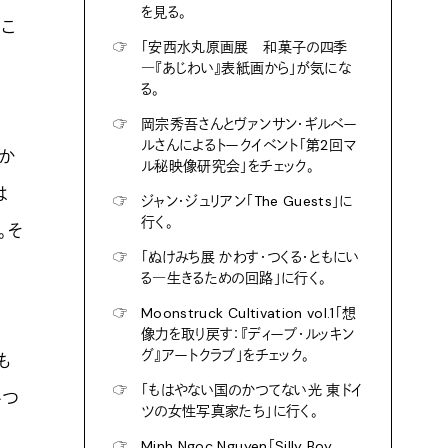
を見る。
いこ
☞
「安西水丸原画展 和菓子の四季
―『あじわい』表紙画から」が気にな
る。
☞
岡宗秀吾さんとヴァンサン・ギルベー
ルさんによるトークイベント「第2回マ
か
ル秘映像研究会」をチェック。
は
☞
ジャン・ジュリアン「The Guests」に
行く。
。そ
☞
「ぬけみち展 かわす・つくる・ともにい
る―生きるための回路」に行く。
☞
Moonstruck Cultivation vol.1「想
像力を取り戻す：『ディープ・ルッキン
グ』アートクラブ」をチェック。
も
☞
「もはやない国のかつてない光 東ドイ
いつ
ツの女性写真家たち」に行く。
☞
Minh Ngoc Nguyen「Silly Boy