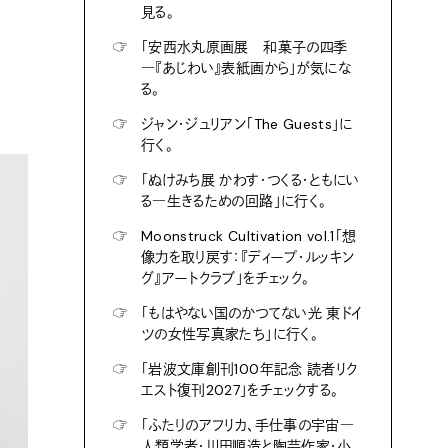
見る。
☞
「安西水丸原画展 和菓子の四季
―『あじわい』表紙画から」が気にな
る。
☞
ジャン・ジュリアン「The Guests」に
行く。
☞
「ぬけみち展 かわす・つくる・ともにい
る―生きるための回路」に行く。
☞
Moonstruck Cultivation vol.1「想
像力を取り戻す：『ディープ・ルッキン
グ』アートクラブ」をチェック。
☞
「もはやない国のかつてない光 東ドイ
ツの女性写真家たち」に行く。
☞
「岩波文庫創刊100年記念 読者リク
エスト復刊2027」をチェックする。
☞
「ふたりのアフリカ、手仕事の宇宙―
人類学者・川田順造と陶芸作家・小