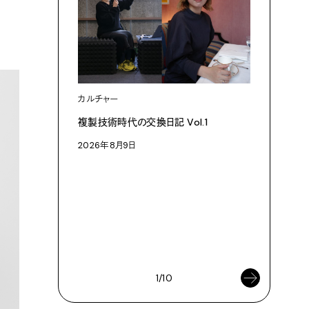
カルチャー
複製技術時代の交換日記 Vol.1
2026年8月9日
ファッショ
【#1】パ
執筆：市
2026年8
1/10