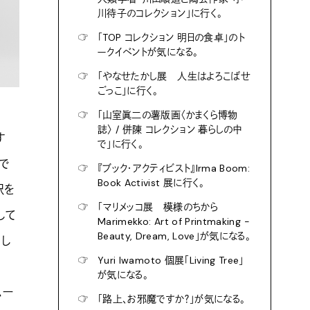
川待子のコレクション」に行く。
☞
「TOP コレクション 明日の食卓」のト
ークイベントが気になる。
☞
「やなせたかし展 人生はよろこばせ
ごっこ」に行く。
☞
「山室眞二の薯版画〈かまくら博物
誌〉 / 併陳 コレクション 暮らしの中
す
で」に行く。
で
☞
『ブック・アクティビスト』Irma Boom:
Book Activist 展に行く。
釈を
☞
「マリメッコ展 模様のちから
して
Marimekko: Art of Printmaking -
Beauty, Dream, Love」が気になる。
出し
☞
Yuri Iwamoto 個展「Living Tree」
が気になる。
ムー
☞
「路上、お邪魔ですか？」が気になる。