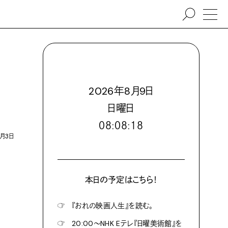
2026
年
8
月
9
日
日
曜日
０８:０８:２０
0月3日
本日の予定はこちら！
☞
『おれの映画人生』を読む。
☞
20:00〜NHK Eテレ『日曜美術館』を