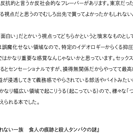
と反抗的と言うか反社会的なフレーバーがあります。東京だっ
る視点だと思うのでむしろ出先で買ってよかったかもしれない
「面白い」だとかいう視点ってどちらかというと瑣末なものとし
は誤魔化せない領域なので、特定のイデオロギーからくる抑
ではかなり重要な感覚なんじゃないかと思っています。セック
れるとセンセーショナルですが、損得無関係だからやってて最高
益が浸透してきて義務感でやらされている部活やバイトみたい
かなり幅広い領域で起こりうる（起こっている）ので、様々な「
えられる本でした。
眠れない一族 食人の痕跡と殺人タンパクの謎』