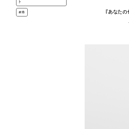
ト
『あなたの
#本