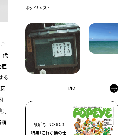
ポッドキャスト
がた
に代
発症
する
死因
1/10
困
無。
病指
最新号: NO.953
特集「これが僕の仕