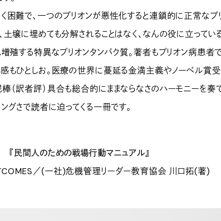
く困難で、一つのプリオンが悪性化すると連鎖的に正常なプ
、土壌に埋めても分解されることはなく、なんの役に立ってい
己増殖する特異なプリオンタンパク質。著者もプリオン病患者
感もひとしお。医療の世界に蔓延る金満主義やノーベル賞
棒（訳者評）具合も総合的にままならなさのハーモニーを奏で
リングさで読者に迫ってくる一冊です。
『民間人のための戦場行動マニュアル』
UTCOMES／(一社)危機管理リーダー教育協会 川口拓(著)