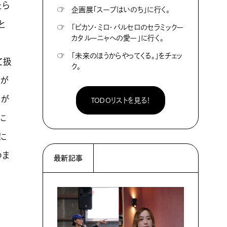
たら
☞
企画展「スープはいのち」に行く。
と
☞
「ピカソ・ミロ・バルセロのセラミックー
カタルーニャへの愛ー」に行く。
☞
「未来のほうからやってくる。」をチェッ
て扱
ク。
圧が
スが
TODOリストを見る！
に
に
つま
最新記事