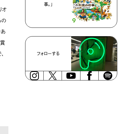
事。」
リオ
るの
であ
受賞
、
フォローする