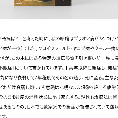
い奇病は？ と考えた時に、私の結論はプリオン病（甲乙つけ
ン病が一位）でした。クロイツフェルト・ヤコブ病やクールー病
ですが、この本にはある特定の遺伝形質を引き継いだ一族に
不眠症」について書かれています。中高年以降に発症し、発症
能になり衰弱して２年程度でその名の通り、死に至る。主な
どれだけ衰弱し切っても意識は克明なまま想像を絶する疲労
、そのまま強度の消耗状態に陥り死亡する。現代も治療法は皆
はあるものの、日本でも数家系での発症が報告されていて難
です。