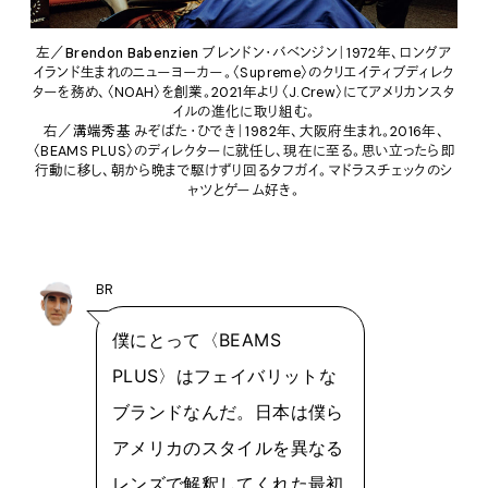
左／
Brendon Babenzien
ブレンドン・バベンジン｜1972年、ロングア
イランド生まれのニューヨーカー。〈Supreme〉のクリエイティブディレク
ターを務め、〈NOAH〉を創業。2021年より〈J.Crew〉にてアメリカンスタ
イルの進化に取り組む。
右／
溝端秀基
みぞばた・ひでき｜1982年、大阪府生まれ。2016年、
〈BEAMS PLUS〉のディレクターに就任し、現在に至る。思い立ったら即
行動に移し、朝から晩まで駆けずり回るタフガイ。マドラスチェックのシ
ャツとゲーム好き。
BR
僕にとって〈BEAMS
PLUS〉はフェイバリットな
ブランドなんだ。日本は僕ら
アメリカのスタイルを異なる
レンズで解釈してくれた最初