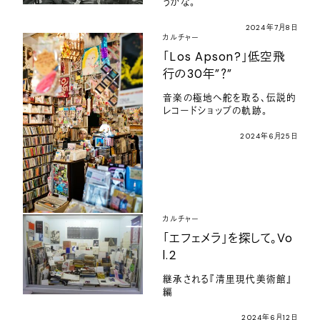
うかな。
2024年7月8日
カルチャー
「Los Apson?」低空飛
行の30年”？”
音楽の極地へ舵を取る、伝説的
レコードショップの軌跡。
2024年6月25日
カルチャー
「エフェメラ」を探して。Vo
l.2
継承される『清里現代美術館』
編
2024年6月12日