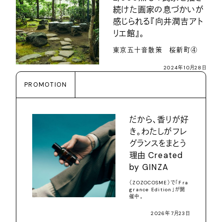
続けた画家の息づかいが
感じられる『向井潤吉アト
リエ館』。
東京五十音散策 桜新町④
2024年10月28日
PROMOTION
だから、香りが好
き。わたしがフレ
グランスをまとう
理由 Created
by GINZA
〈ZOZOCOSME〉で「Fra
grance Edition」が開
催中。
2026年7月23日