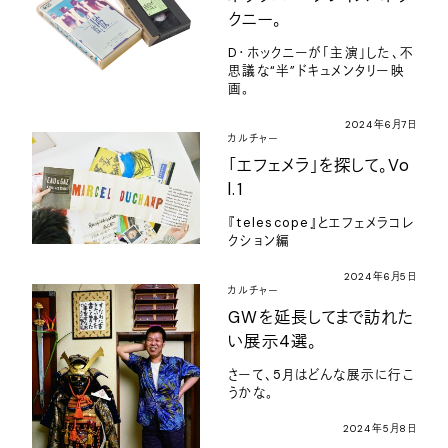
クニー。
D・ホックニーが「主演」した、不
思議な“半”ドキュメンタリー映
画。
2024年6月7日
カルチャー
「エフェメラ」を探して。Vo
l.1
『telescope』とエフェメラコレ
クション編
2024年6月5日
カルチャー
GWを延長してまで訪れた
い展示4選。
さーて、5月はどんな展示に行こ
うかな。
2024年5月8日