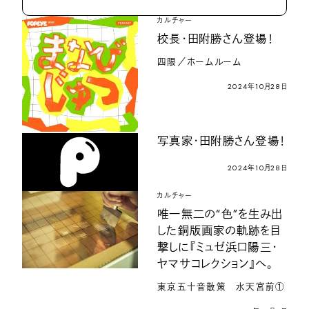
カルチャー
校長・田附勝さん登場！
四限／ホームルーム
2024年10月28日
写真家・田附勝さん登場！
2024年10月28日
カルチャー
唯一無二の“色”を生み出
した銅版画家の軌跡を目
撃しに『ミュゼ浜口陽三・
ヤマサコレクション』へ。
東京五十音散策 水天宮前①