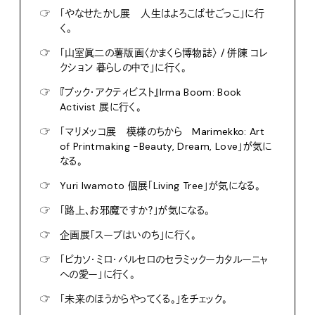
☞
「やなせたかし展 人生はよろこばせごっこ」に行
く。
☞
「山室眞二の薯版画〈かまくら博物誌〉 / 併陳 コレ
クション 暮らしの中で」に行く。
☞
『ブック・アクティビスト』Irma Boom: Book
Activist 展に行く。
☞
「マリメッコ展 模様のちから Marimekko: Art
of Printmaking -Beauty, Dream, Love」が気に
なる。
☞
Yuri Iwamoto 個展「Living Tree」が気になる。
☞
「路上、お邪魔ですか？」が気になる。
☞
企画展「スープはいのち」に行く。
☞
「ピカソ・ミロ・バルセロのセラミックーカタルーニャ
への愛ー」に行く。
☞
「未来のほうからやってくる。」をチェック。