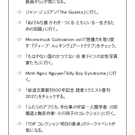
紙画から」が気になる。
☞
ジャン・ジュリアン「The Guests」に行く。
☞
「ぬけみち展 かわす・つくる・ともにいる―生きるた
めの回路」に行く。
☞
Moonstruck Cultivation vol.1「想像力を取り戻
す：『ディープ・ルッキング』アートクラブ」をチェック。
☞
「もはやない国のかつてない光 東ドイツの女性写真
家たち」に行く。
☞
Minh Ngoc Nguyen「Silly Boy Syndrome」に行
く。
☞
「岩波文庫創刊100年記念 読者リクエスト復刊
2027」をチェックする。
☞
「ふたりのアフリカ、手仕事の宇宙―人類学者・川田
順造と陶芸作家・小川待子のコレクション」に行く。
☞
「TOP コレクション 明日の食卓」のトークイベントが
気になる。