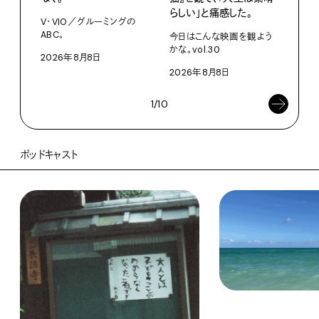
U・
らしい」と痛感した。
ABC
V・VIO／グルーミングの
ABC。
今日はこんな映画を観よう
202
かな。vol.30
2026年8月8日
2026年8月8日
1/10
ポッドキャスト