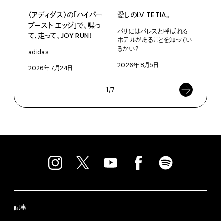
〈アディダス〉の「ハイパー
愛しのLV TETIA。
カリ
ブースト エッジ」で、喋っ
をつ
パリにはパレスと呼ばれる
て、走って、JOY RUN！
プ。
ホテルがあることを知ってい
るかい？
adidas
Moun
2026年8月5日
2026年7月24日
202
1/7
記事