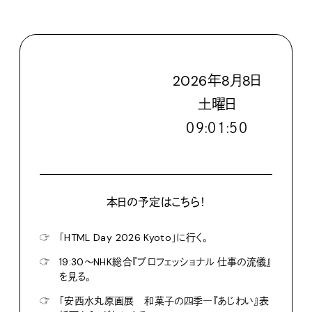
2026
年
8
月
8
日
土
曜日
０９:０１:５１
本日の予定はこちら！
☞
「HTML Day 2026 Kyoto」に行く。
☞
19:30〜NHK総合『プロフェッショナル 仕事の流儀』
を見る。
☞
「安西水丸原画展 和菓子の四季―『あじわい』表