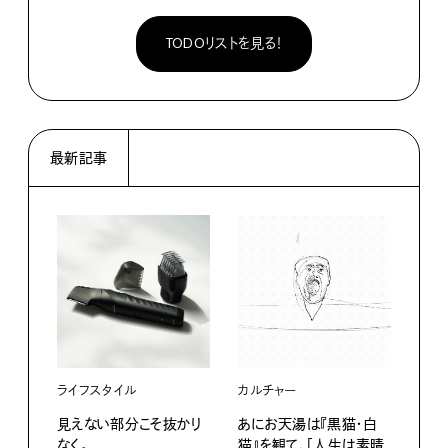
TODOリストを見る！
最新記事
ライフスタイル
カルチャー
ライ
見えない部分こそ抜かり
あにお天湯は『黒猫・白
すぐ
なく。
猫』を観て、「人生は素晴