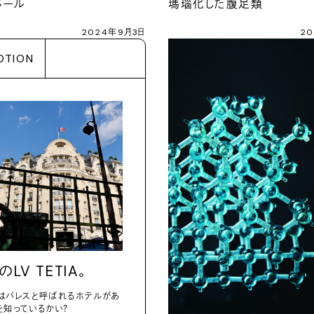
パール
瑪瑙化した腹足類
2024年9月3日
2
OTION
のLV TETIA。
はパレスと呼ばれるホテルがあ
を知っているかい？