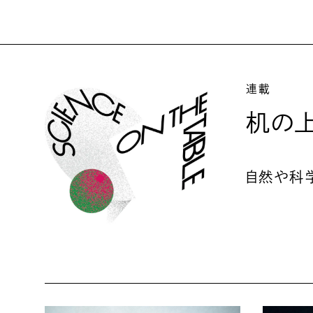
連載
机の上
自然や科