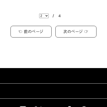
/
4
☜ 前のページ
次のページ ☞