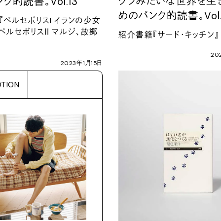
クソみたいな世界を生
ンク的読書。
Vol.13
めのパンク的読書。
Vol
『ペルセポリス
I
イランの少女
『ペルセポリス
Ⅱ
マルジ、故郷
紹介書籍『サード・キッチン』
20
2023
年
1
月
15
日
TION