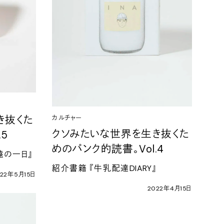
き抜くた
カルチャー
クソみたいな世界を生き抜くた
.5
めのパンク的読書。
Vol.4
遠の一日』
紹介書籍
『牛乳配達
DIARY
』
22
年
5
月
15
日
2022
年
4
月
15
日