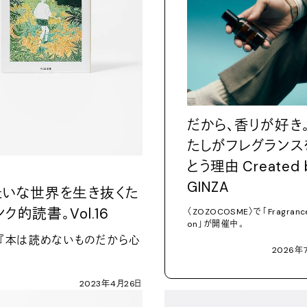
だから、香りが好き
たしがフレグランス
とう理由
Created 
GINZA
たいな世界を生き抜くた
ンク的読書。
Vol.16
〈
ZOZOCOSME
〉で「
Fragrance
on
」が開催中。
『本は読めないものだから心
2026
年
』
2023
年
4
月
26
日