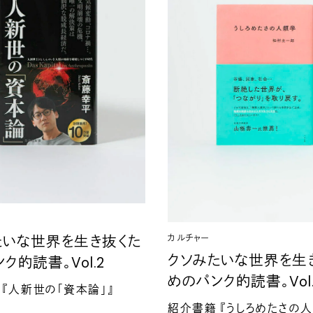
カルチャー
たいな世界を生き抜くた
クソみたいな世界を生
ンク的読書。
Vol.2
めのパンク的読書。
Vol
『人新世の「資本論」』
紹介書籍
『うしろめたさの