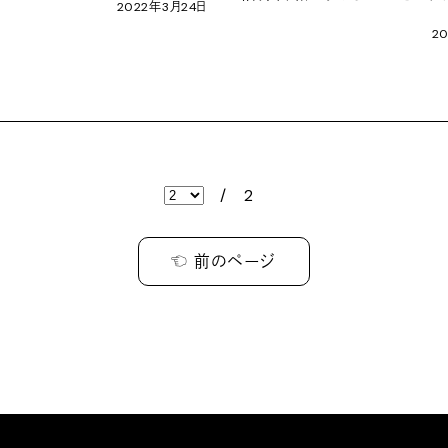
2022
年
3
月
24
日
20
/
2
☜ 前のページ