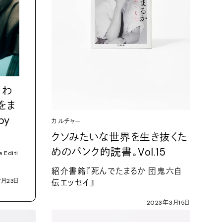
。わ
をま
by
カルチャー
クソみたいな世界を生き抜くた
めのパンク的読書。
Vol.15
 Editi
紹介書籍『死んでたまるか
団鬼六自
7
月
23
日
伝エッセイ』
2023
年
3
月
15
日