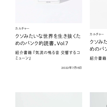
カルチャー
カルチャー
クソみたいな世界を生き抜くた
クソみ
めのパンク的読書。
Vol.7
めのパ
紹介書籍
『気流の鳴る音
交響するコ
ミューン』
紹介書籍
2022
年
7
月
15
日