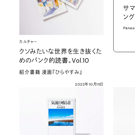
サマ
ング
Panas
カルチャー
クソみたいな世界を生き抜くた
めのパンク的読書。
Vol.10
紹介書籍
漫画『ひらやすみ』
2022
年
10
月
15
日