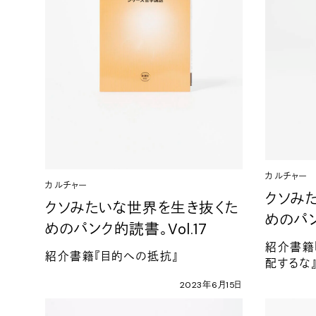
カルチャー
カルチャー
クソみ
クソみたいな世界を生き抜くた
めのパ
めのパンク的読書。
Vol.17
紹介書籍
紹介書籍『目的への抵抗』
配するな
2023
年
6
月
15
日