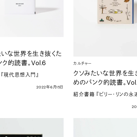
たいな世界を生き抜くた
ンク的読書。
Vol.6
カルチャー
クソみたいな世界を生
『現代思想入門』
めのパンク的読書。
Vol
2022
年
6
月
15
日
紹介書籍
『ビリー・リンの永
20