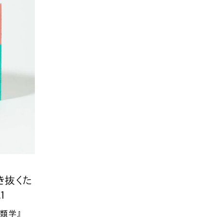
き抜くた
.1
人類学』