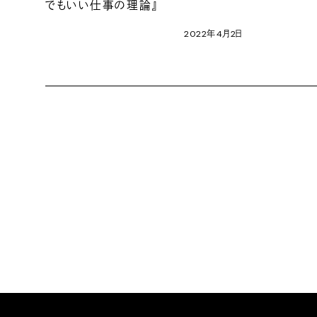
でもいい仕事の理論』
2022
年
4
月
2
日