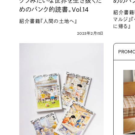
クソみたいな世界を生き抜くた
めのパ
めのパンク的読書。
Vol.14
紹介書籍
マルジ』
紹介書籍『人間の土地へ』
に帰る』
2023
年
2
月
15
日
PROMO