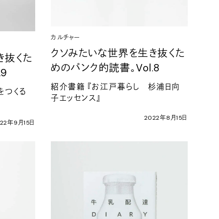
カルチャー
クソみたいな世界を生き抜くた
き抜くた
めのパンク的読書。
Vol.8
.9
紹介書籍
『お江戸暮らし
杉浦日向
をつくる
子エッセンス』
』
2022
年
8
月
15
日
22
年
9
月
15
日