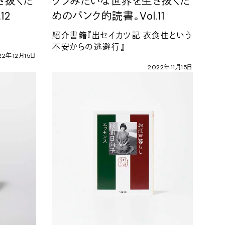
き抜くた
クソみたいな世界を生き抜くた
.12
めのパンク的読書。
Vol.11
紹介書籍『出セイカツ記
衣食住という
不安からの逃避行』
22
年
12
月
15
日
2022
年
11
月
15
日