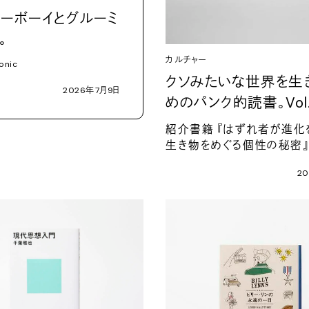
ーボーイとグルーミ
。
カルチャー
onic
クソみたいな世界を生
2026
年
7
月
9
日
めのパンク的読書。
Vol
紹介書籍
『はずれ者が進化
生き物をめぐる個性の秘密
20