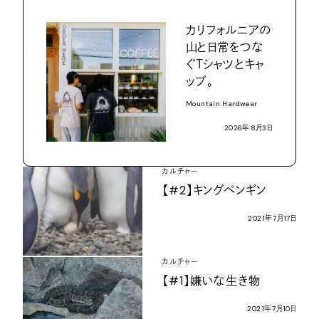
カリフォルニアの
山と日常をつな
ぐ
Ｔ
シャツとキャ
ップ。
Mountain Hardwear
2026
年
8
月
3
日
カルチャー
【
#2
】キングペンギン
2021
年
7
月
17
日
カルチャー
【
#1
】嫌いな生き物
2021
年
7
月
10
日