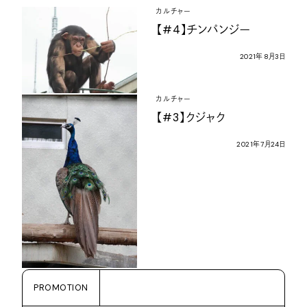
カルチャー
【
#4
】チンパンジー
2021
年
8
月
3
日
カルチャー
【
#3
】クジャク
2021
年
7
月
24
日
PROMOTION