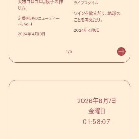
大根ゴロゴロ。餃子の作
ライフスタイル
フレ
り方。
ップ
ワインを飲んだり、地球の
定番料理のニューディー
ことを考えたり。
9月
ル。Vol.1
た。
2024年4月8日
2024年4月10日
202
1/5
2026
年
8
月
7
日
金
曜日
０１:５８:０９