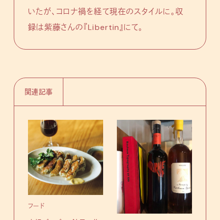
いたが、コロナ禍を経て現在のスタイルに。収
録は紫藤さんの『Libertin』にて。
関連記事
フー
下北
フード
ロが
『カ