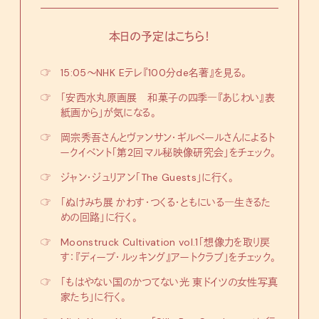
本日の予定はこちら！
☞
15:05〜NHK Eテレ『100分de名著』を見る。
☞
「安西水丸原画展 和菓子の四季―『あじわい』表
紙画から」が気になる。
☞
岡宗秀吾さんとヴァンサン・ギルベールさんによるト
ークイベント「第2回マル秘映像研究会」をチェック。
☞
ジャン・ジュリアン「The Guests」に行く。
☞
「ぬけみち展 かわす・つくる・ともにいる―生きるた
めの回路」に行く。
☞
Moonstruck Cultivation vol.1「想像力を取り戻
す：『ディープ・ルッキング』アートクラブ」をチェック。
☞
「もはやない国のかつてない光 東ドイツの女性写真
家たち」に行く。