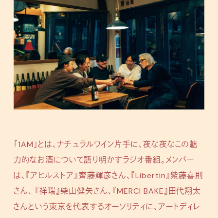
「1AM」とは、ナチュラルワイン片手に、夜な夜なこの魅
力的なお酒について語り明かすラジオ番組。メンバー
は、『アヒルストア』齊藤輝彦さん、『Libertin』紫藤喜則
さん、 『祥瑞』柴山健矢さん、『MERCI BAKE』田代翔太
さんという東京を代表するオーソリティに、アートディレ