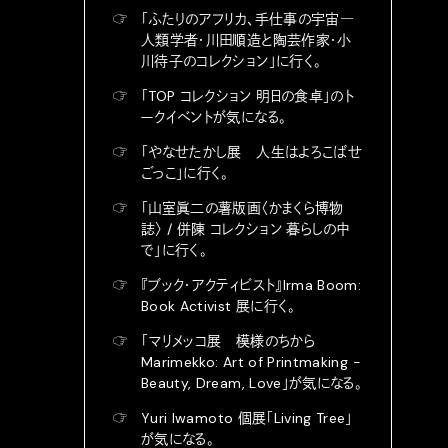
☞
「ふたりのアフリカ、手仕事の宇宙―
人類学者・川田順造と陶芸作家・小
川待子のコレクション」に行く。
☞
「TOP コレクション 明日の食卓」のト
ークイベントが気になる。
☞
「やなせたかし展 人生はよろこばせ
ごっこ」に行く。
☞
「山室眞二の薯版画〈かまくら博物
誌〉 / 併陳 コレクション 暮らしの中
で」に行く。
☞
『ブック・アクティビスト』Irma Boom:
Book Activist 展に行く。
☞
「マリメッコ展 模様のちから
Marimekko: Art of Printmaking -
Beauty, Dream, Love」が気になる。
☞
Yuri Iwamoto 個展「Living Tree」
が気になる。