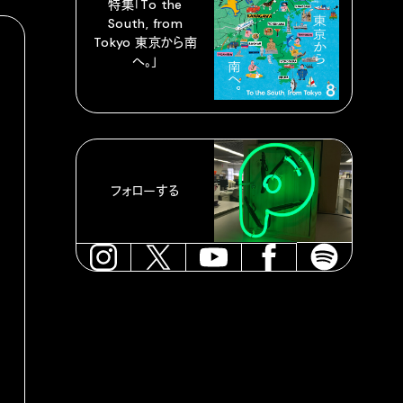
特集「To the
South, from
Tokyo 東京から南
へ。」
フォローする