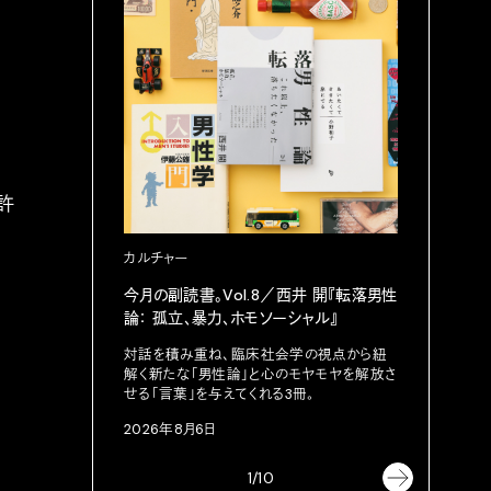
許
カルチャー
カルチャ
今月の副読書。Vol.8／西井 開『転落男性
映画監督
論： 孤立、暴力、ホモソーシャル』
ー。
対話を積み重ね、臨床社会学の視点から紐
『ドラッグ
解く新たな「男性論」と心のモヤモヤを解放さ
ベート・
せる「言葉」を与えてくれる3冊。
連続上映
2026年8月6日
2026年8
1/10