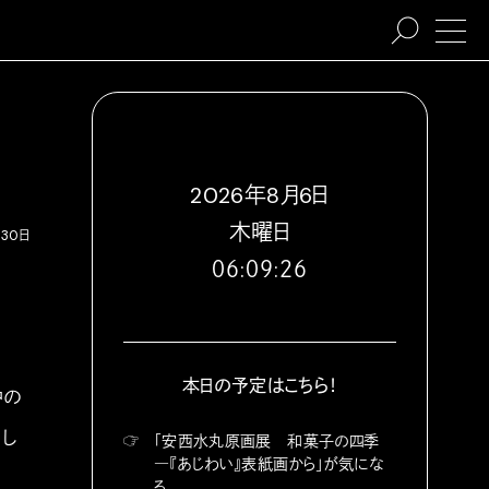
2026
年
8
月
6
日
木
曜日
月30日
０６:０９:２７
本日の予定はこちら！
仲の
をし
☞
「安西水丸原画展 和菓子の四季
―『あじわい』表紙画から」が気にな
る。