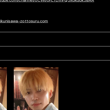
outube.com/channel/UCW80FL7LhnFQ5xqkqbk5BAA
eikunisawa-zottosuru.com