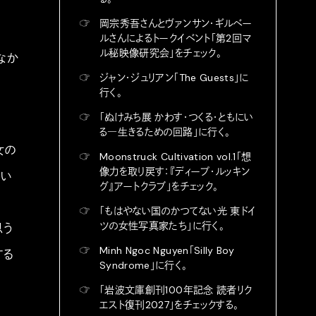
☞
岡宗秀吾さんとヴァンサン・ギルベー
ルさんによるトークイベント「第2回マ
ル秘映像研究会」をチェック。
なか
☞
ジャン・ジュリアン「The Guests」に
行く。
☞
「ぬけみち展 かわす・つくる・ともにい
る―生きるための回路」に行く。
女の
☞
Moonstruck Cultivation vol.1「想
像力を取り戻す：『ディープ・ルッキン
てい
グ』アートクラブ」をチェック。
☞
「もはやない国のかつてない光 東ドイ
ツの女性写真家たち」に行く。
思う
☞
Minh Ngoc Nguyen「Silly Boy
する
Syndrome」に行く。
☞
「岩波文庫創刊100年記念 読者リク
エスト復刊2027」をチェックする。