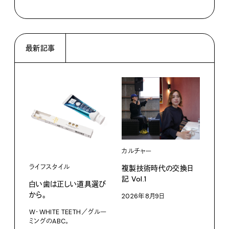
最新記事
カルチャー
ライフスタイル
複製技術時代の交換日
記 Vol.1
白い歯は正しい道具選び
ファ
から。
2026年8月9日
【#
W・WHITE TEETH／グルー
ブラ
ミングのABC。