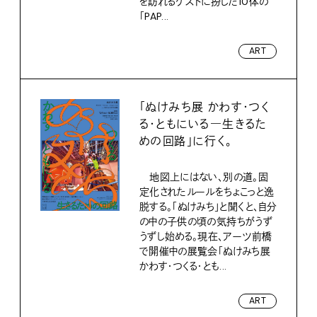
を訪れるゲストに扮した10体の
「PAP...
ART
「ぬけみち展 かわす・つく
る・ともにいる―生きるた
めの回路」に行く。
地図上にはない、別の道。固
定化されたルールをちょこっと逸
脱する。「ぬけみち」と聞くと、自分
の中の子供の頃の気持ちがうず
うずし始める。現在、アーツ前橋
で開催中の展覧会「ぬけみち展
かわす・つくる・とも...
ART