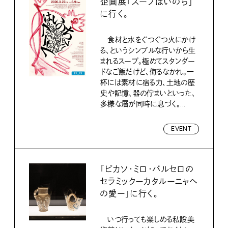
企画展「スープはいのち」
に行く。
食材と水をぐつぐつ火にかけ
る、というシンプルな行いから生
まれるスープ。極めてスタンダー
ドなご飯だけど、侮るなかれ。一
杯には素材に宿る力、土地の歴
史や記憶、器の佇まいといった、
多様な層が同時に息づく。...
EVENT
「ピカソ・ミロ・バルセロの
セラミックーカタルーニャへ
の愛ー」に行く。
いつ行っても楽しめる私設美