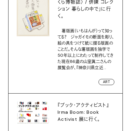
くら博物誌〉 / 併陳 コレク
ション 暮らしの中で」に行
く。
薯版画（いもはんが）って知っ
てる？ ジャガイモの断面を彫り、
絵の具をつけて紙に摺る版画の
ことだ。そんな薯版画を独学で
50年以上にわたって制作してき
た現在86歳の山室眞二さんの
展覧会が、『神奈川県立近...
ART
『ブック・アクティビスト』
Irma Boom: Book
Activist 展に行く。