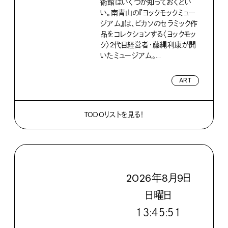
術館はいくつか知っておくとい
い。南青山の『ヨックモックミュー
ジアム』は、ピカソのセラミック作
品をコレクションする〈ヨックモッ
ク〉2代目経営者・藤縄利康が開
いたミュージアム。...
ART
TODOリストを見る！
2026
年
8
月
9
日
日
曜日
１３:４５:５２