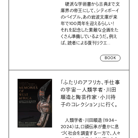
硬派な学術書から古典まで文
庫界の帝王にして、シティボーイ
のバイブル、あの岩波文庫が来
年で100周年を迎えるらしい！
それを記念した素敵な企画をた
くさん準備しているようだ。例え
ば、読者による復刊リクエ...
BOOK
「ふたりのアフリカ、手仕事
の宇宙―人類学者・川田
順造と陶芸作家・小川待
子のコレクション」に行く。
人類学者・川田順造（1934–
2024）は、口頭伝承が豊かに息
づく社会を調査する一方で、人々