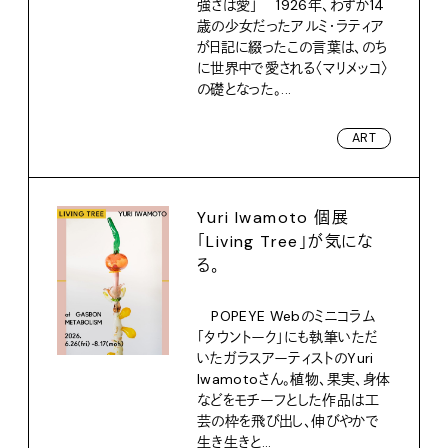
強さは愛」 1926年、わずか14
歳の少女だったアルミ・ラティア
が日記に綴ったこの言葉は、のち
に世界中で愛される〈マリメッコ〉
の礎となった。...
ART
Yuri Iwamoto 個展
「Living Tree」が気にな
る。
POPEYE Webのミニコラム
「タウントーク」にも執筆いただ
いたガラスアーティストのYuri
Iwamotoさん。植物、果実、身体
などをモチーフとした作品は工
芸の枠を飛び出し、伸びやかで
生き生きと...