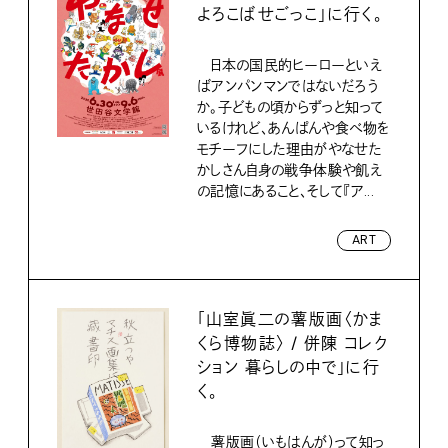
よろこばせごっこ」に行く。
日本の国民的ヒーローといえ
ばアンパンマンではないだろう
か。子どもの頃からずっと知って
いるけれど、あんぱんや食べ物を
モチーフにした理由がやなせた
かしさん自身の戦争体験や飢え
の記憶にあること、そして『ア...
ART
「山室眞二の薯版画〈かま
くら博物誌〉 / 併陳 コレク
ション 暮らしの中で」に行
く。
薯版画（いもはんが）って知っ