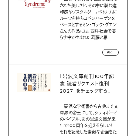
された美しさと、その中に潜む違
和感やノスタルジー。ベトナムに
ルーツを持ちコペンハーゲンを
ベースとするミン・ゴック・グエン
さんの作品には、西洋社会で暮
らす中で生まれた葛藤と思...
ART
「岩波文庫創刊100年記
念 読者リクエスト復刊
2027」をチェックする。
硬派な学術書から古典まで文
庫界の帝王にして、シティボーイ
のバイブル、あの岩波文庫が来
年で100周年を迎えるらしい！
それを記念した素敵な企画をた