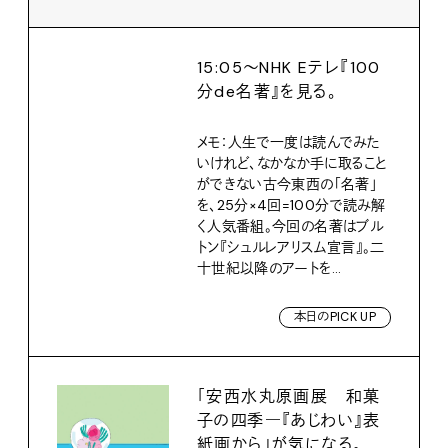
15:05〜NHK Eテレ『100
分de名著』を見る。
メモ：人生で一度は読んでみた
いけれど、なかなか手に取ること
ができない古今東西の「名著」
を、25分×4回=100分で読み解
く人気番組。今回の名著はブル
トン『シュルレアリスム宣言』。二
十世紀以降のアートを...
本日のPICK UP
「安西水丸原画展 和菓
子の四季―『あじわい』表
紙画から」が気になる。