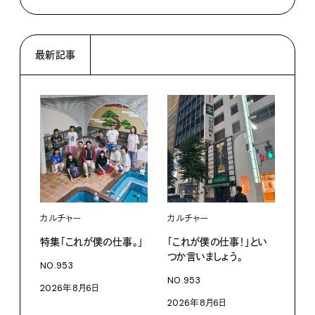
最新記事
カルチャー
カルチャー
フー
特集「これが僕の仕事。」
「これが僕の仕事！」とい
13
つか言いましょう。
老舗
NO.953
物。
NO.953
2026年8月6日
根本
2026年8月6日
浜