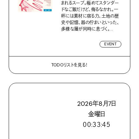
まれるスープ。極めてスタンダー
ドなご飯だけど、侮るなかれ。一
杯には素材に宿る力、土地の歴
史や記憶、器の佇まいといった、
多様な層が同時に息づく。...
EVENT
TODOリストを見る！
2026
年
8
月
7
日
金
曜日
００:３３:４７