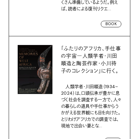
くさん準備しているようだ。例え
ば、読者による復刊リクエ...
BOOK
「ふたりのアフリカ、手仕事
の宇宙―人類学者・川田
順造と陶芸作家・小川待
子のコレクション」に行く。
人類学者・川田順造（1934–
2024）は、口頭伝承が豊かに息
づく社会を調査する一方で、人々
の暮らしの道具や手仕事からう
かがえる世界観にも目を向けた。
とりわけアフリカでの調査では、
現地で出会い妻とな...