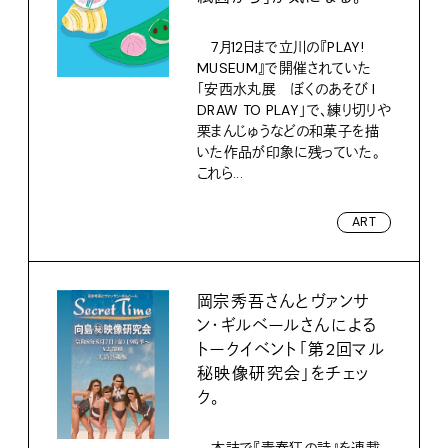
7月12日まで立川の『PLAY!
MUSEUM』で開催されていた
「安西水丸展 ぼくのあそび I
DRAW TO PLAY」で、練り切りや
栗まんじゅうなどの和菓子を描
いた作品が印象に残っていた。
これら...
ART
岡宗秀吾さんとヴァンサ
ン・ギルベールさんによる
トークイベント「第2回マル
秘映像研究会」をチェッ
ク。
本誌で『青春狂の詩』を連載