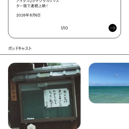
アイダホ』がデジタルリマス
南
ター版で連続上映！
202
2026年8月6日
1/10
ポッドキャスト