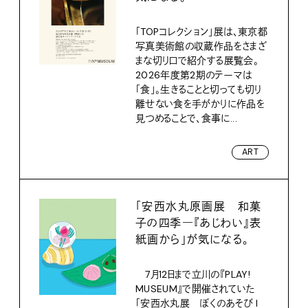
「TOPコレクション」展は、東京都
写真美術館の収蔵作品をさまざ
まな切り口で紹介する展覧会。
2026年度第2期のテーマは
「食」。生きることと切っても切り
離せない食を手がかりに作品を
見つめることで、食事に...
ART
「安西水丸原画展 和菓
子の四季―『あじわい』表
紙画から」が気になる。
7月12日まで立川の『PLAY!
MUSEUM』で開催されていた
「安西水丸展 ぼくのあそび I