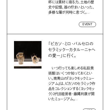
杯には素材に宿る力、土地の歴
史や記憶、器の佇まいといった、
多様な層が同時に息づく。...
EVENT
「ピカソ・ミロ・バルセロの
セラミックーカタルーニャへ
の愛ー」に行く。
いつ行っても楽しめる私設美
術館はいくつか知っておくとい
い。南青山の『ヨックモックミュー
ジアム』は、ピカソのセラミック作
品をコレクションする〈ヨックモッ
ク〉2代目経営者・藤縄利康が開
いたミュージアム。...