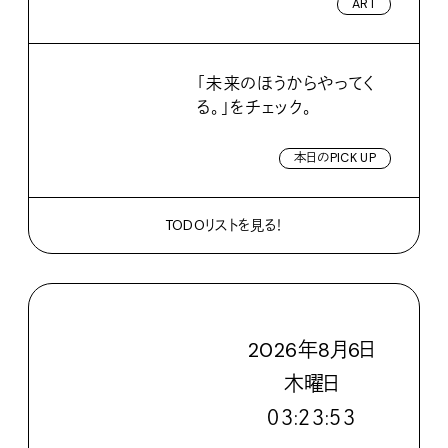
ART
「未来のほうからやってく
る。」をチェック。
本日のPICK UP
TODOリストを見る！
2026
年
8
月
6
日
木
曜日
０３:２３:５４