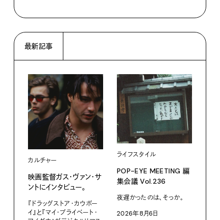
最新記事
ライフスタイル
カルチャー
フー
POP-EYE MEETING 編
映画監督ガス・ヴァン・サ
鳩サ
集会議 Vol.236
ントにインタビュー。
水よ
い。
夜遅かったのは、そっか。
『ドラッグストア・カウボー
イ』と『マイ・プライベート・
2026年8月6日
小林