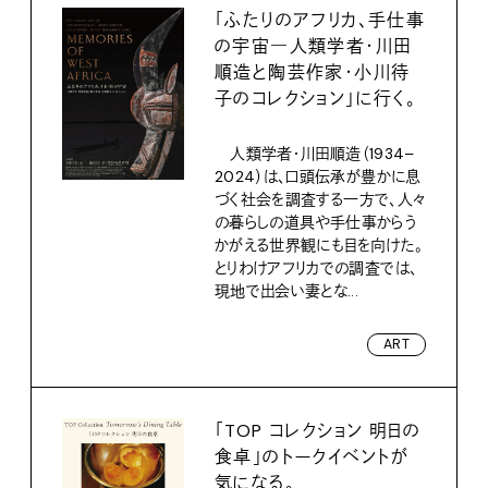
「ふたりのアフリカ、手仕事
の宇宙―人類学者・川田
順造と陶芸作家・小川待
子のコレクション」に行く。
人類学者・川田順造（1934–
2024）は、口頭伝承が豊かに息
づく社会を調査する一方で、人々
の暮らしの道具や手仕事からう
かがえる世界観にも目を向けた。
とりわけアフリカでの調査では、
現地で出会い妻とな...
ART
「TOP コレクション 明日の
食卓」のトークイベントが
気になる。