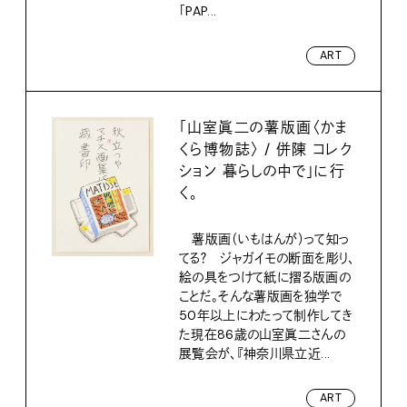
「PAP...
ART
「山室眞二の薯版画〈かま
くら博物誌〉 / 併陳 コレク
ション 暮らしの中で」に行
く。
薯版画（いもはんが）って知っ
てる？ ジャガイモの断面を彫り、
絵の具をつけて紙に摺る版画の
ことだ。そんな薯版画を独学で
50年以上にわたって制作してき
た現在86歳の山室眞二さんの
展覧会が、『神奈川県立近...
ART