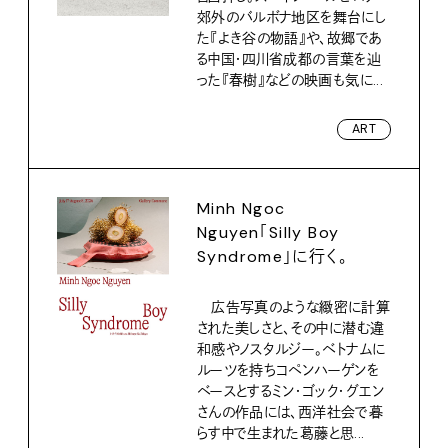
郊外のバルボナ地区を舞台にし
た『よき谷の物語』や、故郷であ
る中国・四川省成都の言葉を辿
った『春樹』などの映画も気に...
ART
Minh Ngoc
Nguyen「Silly Boy
Syndrome」に行く。
広告写真のような緻密に計算
された美しさと、その中に潜む違
和感やノスタルジー。ベトナムに
ルーツを持ちコペンハーゲンを
ベースとするミン・ゴック・グエン
さんの作品には、西洋社会で暮
らす中で生まれた葛藤と思...