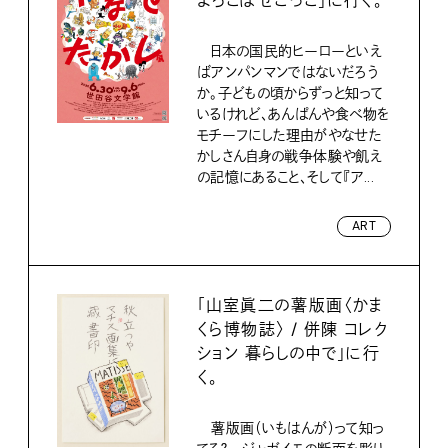
よろこばせごっこ」に行く。
日本の国民的ヒーローといえ
ばアンパンマンではないだろう
か。子どもの頃からずっと知って
いるけれど、あんぱんや食べ物を
モチーフにした理由がやなせた
かしさん自身の戦争体験や飢え
の記憶にあること、そして『ア...
ART
「山室眞二の薯版画〈かま
くら博物誌〉 / 併陳 コレク
ション 暮らしの中で」に行
く。
薯版画（いもはんが）って知っ