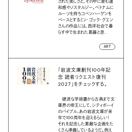
された美しさと、その中に潜む違
和感やノスタルジー。ベトナムに
ルーツを持ちコペンハーゲンを
ベースとするミン・ゴック・グエン
さんの作品には、西洋社会で暮
らす中で生まれた葛藤と思...
ART
「岩波文庫創刊100年記
念 読者リクエスト復刊
2027」をチェックする。
硬派な学術書から古典まで文
庫界の帝王にして、シティボーイ
のバイブル、あの岩波文庫が来
年で100周年を迎えるらしい！
それを記念した素敵な企画をた
くさん準備しているようだ。例え