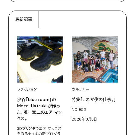
最新記事
ファッション
カルチャー
カル
渋⾕『blue room』の
特集「これが僕の仕事。」
「こ
Motoi Hatsuki が作っ
つか
NO.953
た、唯⼀無⼆のエア マッ
NO.
クス。
2026年8月6日
202
3Dプリンタでエア マックス
を作るナイキの新プログラ