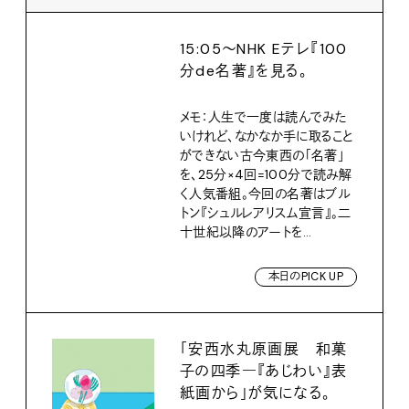
15:05〜NHK Eテレ『100
分de名著』を見る。
メモ：人生で一度は読んでみた
いけれど、なかなか手に取ること
ができない古今東西の「名著」
を、25分×4回=100分で読み解
く人気番組。今回の名著はブル
トン『シュルレアリスム宣言』。二
十世紀以降のアートを...
本日のPICK UP
「安西水丸原画展 和菓
子の四季―『あじわい』表
紙画から」が気になる。