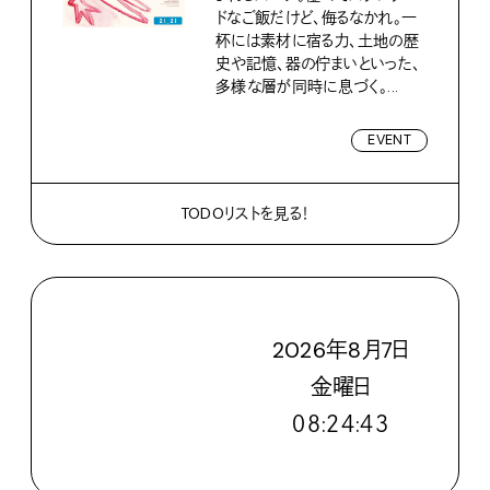
ドなご飯だけど、侮るなかれ。一
杯には素材に宿る力、土地の歴
史や記憶、器の佇まいといった、
多様な層が同時に息づく。...
EVENT
TODOリストを見る！
2026
年
8
月
7
日
金
曜日
０８:２４:４４