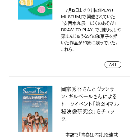
7月12日まで立川の『PLAY!
MUSEUM』で開催されていた
「安西水丸展 ぼくのあそび I
DRAW TO PLAY」で、練り切りや
栗まんじゅうなどの和菓子を描
いた作品が印象に残っていた。
これら...
ART
岡宗秀吾さんとヴァンサ
ン・ギルベールさんによる
トークイベント「第2回マル
秘映像研究会」をチェッ
ク。
本誌で『青春狂の詩』を連載