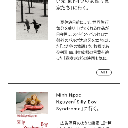
い光 東ドイツの女性写真
家たち」に行く。
夏休み目前にして、世界旅行
気分を盛り上げてくれる作品が
目白押し。スペイン・バルセロナ
郊外のバルボナ地区を舞台にし
た『よき谷の物語』や、故郷であ
る中国・四川省成都の言葉を辿
った『春樹』などの映画も気に...
ART
Minh Ngoc
Nguyen「Silly Boy
Syndrome」に行く。
広告写真のような緻密に計算