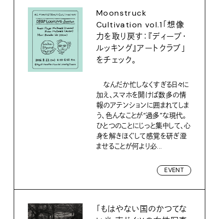
Moonstruck
Cultivation vol.1「想像
力を取り戻す：『ディープ・
ルッキング』アートクラブ」
をチェック。
なんだか忙しなくすぎる日々に
加え、スマホを開けば数多の情
報のアテンションに囲まれてしま
う、色んなことが“過多”な現代。
ひとつのことにじっと集中して、心
身を解きほぐして感覚を研ぎ澄
ませることが何より必...
EVENT
「もはやない国のかつてな