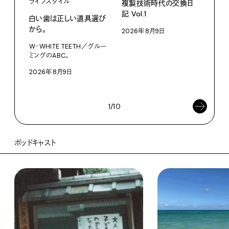
ライフスタイル
複製技術時代の交換日
記 Vol.1
白い歯は正しい道具選び
ファ
から。
2026年8月9日
【#
W・WHITE TEETH／グルー
ブラ
ミングのABC。
執筆
2026年8月9日
202
1/10
ポッドキャスト