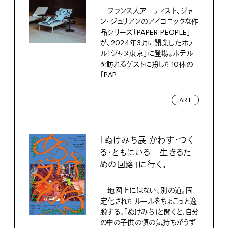
フランス人アーティスト、ジャ
ン・ジュリアンのアイコニックな作
品シリーズ「PAPER PEOPLE」
が、2024年3月に開業したホテ
ル「ジャヌ東京」に登場。ホテル
を訪れるゲストに扮した10体の
「PAP...
ART
「ぬけみち展 かわす・つく
る・ともにいる―生きるた
めの回路」に行く。
地図上にはない、別の道。固
定化されたルールをちょこっと逸
脱する。「ぬけみち」と聞くと、自分
の中の子供の頃の気持ちがうず