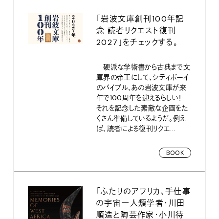
「岩波文庫創刊100年記
念 読者リクエスト復刊
2027」をチェックする。
硬派な学術書から古典まで文
庫界の帝王にして、シティボーイ
のバイブル、あの岩波文庫が来
年で100周年を迎えるらしい！
それを記念した素敵な企画をた
くさん準備しているようだ。例え
ば、読者による復刊リクエ...
BOOK
「ふたりのアフリカ、手仕事
の宇宙―人類学者・川田
順造と陶芸作家・小川待