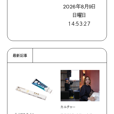
2026
年
8
月
9
日
日
曜日
１４:５３:２８
最新記事
カルチャー