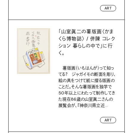
ART
「山室眞二の薯版画〈かま
くら博物誌〉 / 併陳 コレク
ション 暮らしの中で」に行
く。
薯版画（いもはんが）って知っ
てる？ ジャガイモの断面を彫り、
絵の具をつけて紙に摺る版画の
ことだ。そんな薯版画を独学で
50年以上にわたって制作してき
た現在86歳の山室眞二さんの
展覧会が、『神奈川県立近...
ART