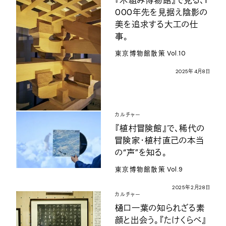
『木組み博物館』で見る、
1
000
年先を見据え陰影の
美を追求する大工の仕
事。
東京博物館散策
Vol.10
2025
年
4
月
8
日
カルチャー
『植村冒険館』で、稀代の
冒険家・植村直己の本当
の
“
声
”
を知る。
東京博物館散策
Vol.9
2025
年
2
月
28
日
カルチャー
樋口一葉の知られざる素
顔と出会う。『たけくらべ』