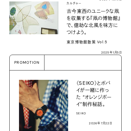
カルチャー
古今東西のユニークな凧
を収集する『凧の博物館』
で、億劫な北風を味方に
つけよう。
東京博物館散策 Vol.5
2025年1月5日
PROMOTION
〈SEIKO〉とポパ
イが一緒に作っ
た “オレンジボー
イ”制作秘話。
SEIKO
2026年7月22日