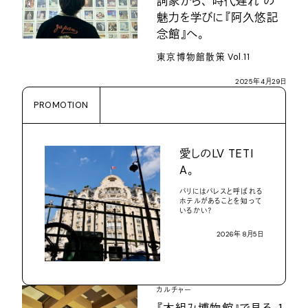
詞家から、
“
時代遅れ
”
の
魅力を学びに『阿久悠記
念館』へ。
東京博物館散策
Vol.11
2025
年
4
月
29
日
PROMOTION
愛しの
LV TETI
A
。
パリにはパレスと呼ばれる
ホテルがあることを知って
いるかい？
2026
年
8
月
5
日
カルチャー