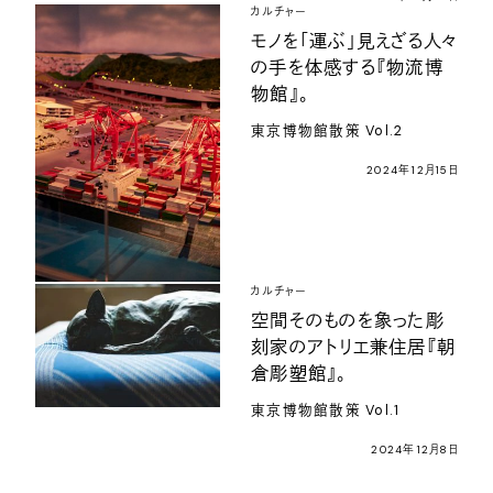
カルチャー
モノを「運ぶ」見えざる人々
の手を体感する『物流博
物館』。
東京博物館散策 Vol.2
2024年12月15日
カルチャー
空間そのものを象った彫
刻家のアトリエ兼住居『朝
倉彫塑館』。
東京博物館散策 Vol.1
2024年12月8日