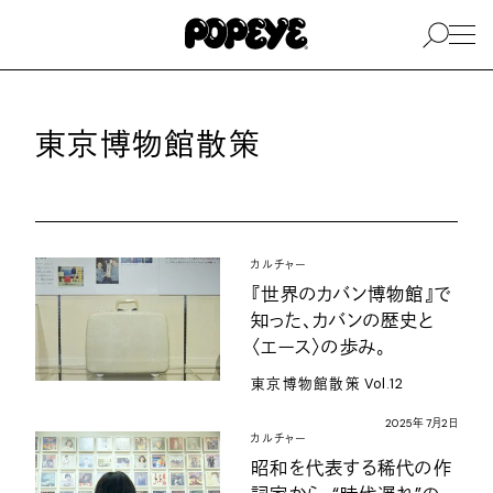
東京博物館散策
カルチャー
『世界のカバン博物館』で
知った、カバンの歴史と
〈エース〉の歩み。
東京博物館散策
Vol.12
2025
年
7
月
2
日
カルチャー
昭和を代表する稀代の作