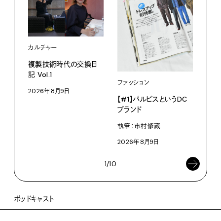
カルチャー
ライ
複製技術時代の交換日
記 Vol.1
見え
ファッション
なく
2026年8月9日
【#1】パルビスというDC
V・
ブランド
ABC
執筆：市村修蔵
202
2026年8月9日
1/10
ポッドキャスト