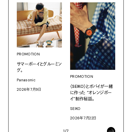
PROMOTION
PRO
サマーボーイとグルーミン
カリ
グ。
をつ
プ。
PROMOTION
Panasonic
〈SEIKO〉とポパイが一緒
Moun
2026年7月9日
に作った “オレンジボー
202
イ”制作秘話。
SEIKO
2026年7月22日
1/7