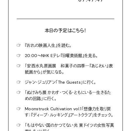
本日の予定はこちら！
☞
『おれの映画人生』を読む。
☞
20:00〜NHK Eテレ『日曜美術館』を見る。
☞
「安西水丸原画展 和菓子の四季―『あじわい』表
紙画から」が気になる。
☞
ジャン・ジュリアン「The Guests」に行く。
☞
「ぬけみち展 かわす・つくる・ともにいる―生きるた
めの回路」に行く。
☞
Moonstruck Cultivation vol.1「想像力を取り戻
す：『ディープ・ルッキング』アートクラブ」をチェック。
☞
「もはやない国のかつてない光 東ドイツの女性写真