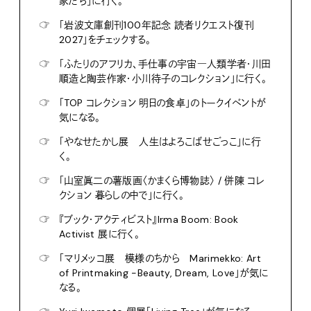
家たち」に行く。
☞
「岩波文庫創刊100年記念 読者リクエスト復刊
2027」をチェックする。
☞
「ふたりのアフリカ、手仕事の宇宙―人類学者・川田
順造と陶芸作家・小川待子のコレクション」に行く。
☞
「TOP コレクション 明日の食卓」のトークイベントが
気になる。
☞
「やなせたかし展 人生はよろこばせごっこ」に行
く。
☞
「山室眞二の薯版画〈かまくら博物誌〉 / 併陳 コレ
クション 暮らしの中で」に行く。
☞
『ブック・アクティビスト』Irma Boom: Book
Activist 展に行く。
☞
「マリメッコ展 模様のちから Marimekko: Art
of Printmaking -Beauty, Dream, Love」が気に
なる。