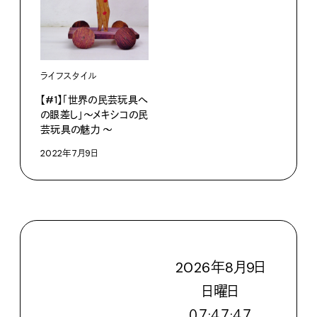
ライフスタイル
【#1】「世界の民芸玩具へ
の眼差し」〜メキシコの民
芸玩具の魅力 ～
2022年7月9日
2026
年
8
月
9
日
日
曜日
０７:４７:４９