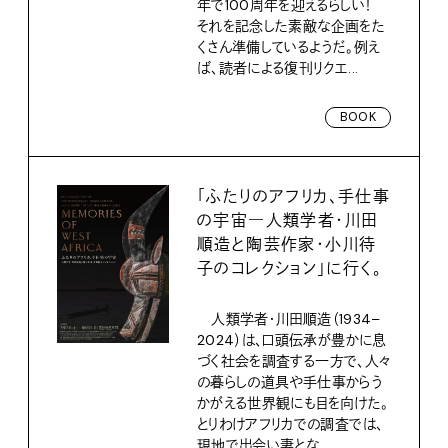
年で100周年を迎えるらしい！
それを記念した素敵な企画をた
くさん準備しているようだ。例え
ば、読者による復刊リクエ...
BOOK
「ふたりのアフリカ、手仕事
の宇宙―人類学者・川田
順造と陶芸作家・小川待
子のコレクション」に行く。
人類学者・川田順造（1934–
2024）は、口頭伝承が豊かに息
づく社会を調査する一方で、人々
の暮らしの道具や手仕事からう
かがえる世界観にも目を向けた。
とりわけアフリカでの調査では、
現地で出会い妻とな...