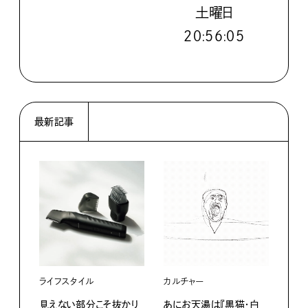
土
曜日
２０:５６:０６
最新記事
ライフスタイル
カルチャー
ライ
見えない部分こそ抜かり
あにお天湯は『黒猫・白
すぐ