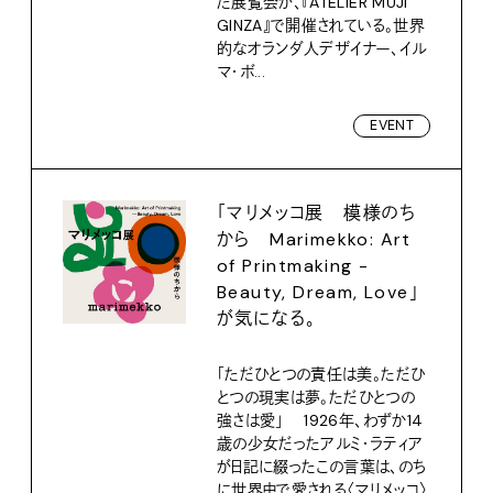
た展覧会が、『ATELIER MUJI
GINZA』で開催されている。世界
的なオランダ人デザイナー、イル
マ・ボ...
EVENT
「マリメッコ展 模様のち
から Marimekko: Art
of Printmaking -
Beauty, Dream, Love」
が気になる。
「ただひとつの責任は美。ただひ
とつの現実は夢。ただひとつの
強さは愛」 1926年、わずか14
歳の少女だったアルミ・ラティア
が日記に綴ったこの言葉は、のち
に世界中で愛される〈マリメッコ〉