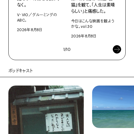
なく。
猫』を観て、「人生は素晴
U・
らしい」と痛感した。
ABC
V・VIO／グルーミングの
ABC。
今日はこんな映画を観よう
202
かな。vol.30
2026年8月8日
2026年8月8日
1/10
ポッドキャスト