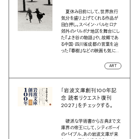
夏休み目前にして、世界旅行
気分を盛り上げてくれる作品が
目白押し。スペイン・バルセロナ
郊外のバルボナ地区を舞台にし
た『よき谷の物語』や、故郷であ
る中国・四川省成都の言葉を辿
った『春樹』などの映画も気に...
ART
「岩波文庫創刊100年記
念 読者リクエスト復刊
2027」をチェックする。
硬派な学術書から古典まで文
庫界の帝王にして、シティボーイ
のバイブル、あの岩波文庫が来