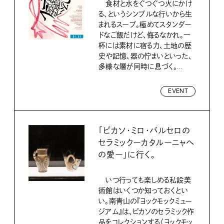
食材と水をぐつぐつ火にかけ
る、というシンプルな行いから生
まれるスープ。極めてスタンダー
ドなご飯だけど、侮るなかれ。一
杯には素材に宿る力、土地の歴
史や記憶、器の佇まいといった、
多様な層が同時に息づく。...
EVENT
「ピカソ・ミロ・バルセロの
セラミックーカタルーニャへ
の愛ー」に行く。
いつ行っても楽しめる私設美
術館はいくつか知っておくとい
い。南青山の『ヨックモックミュー
ジアム』は、ピカソのセラミック作
品をコレクションする〈ヨックモッ