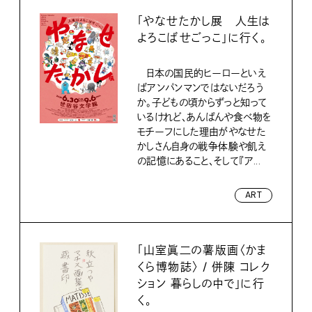
「やなせたかし展 人生は
よろこばせごっこ」に行く。
日本の国民的ヒーローといえ
ばアンパンマンではないだろう
か。子どもの頃からずっと知って
いるけれど、あんぱんや食べ物を
モチーフにした理由がやなせた
かしさん自身の戦争体験や飢え
の記憶にあること、そして『ア...
ART
「山室眞二の薯版画〈かま
くら博物誌〉 / 併陳 コレク
ション 暮らしの中で」に行
く。