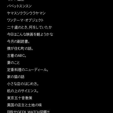
パペットスンスン
ヤマスソクラシウラヤマシ
ワンテーマ・オブジェクト
二十歳のとき、何をしていたか
今日はこんな映画を観ようかな
今月の副読書。
僕が住む町の話。
古着のABC。
妻のこと
定番料理のニューディール。
家の猫の話
小さな店のはじめ方。
机の上のサイエンス。
東京五十音散策
異国の店主と土地の味
目指せGEEK WATCH図鑑!!!