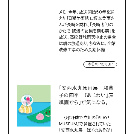
メモ：今年、放送開始50年を迎
えた「日曜美術館」。坂本美雨さ
んが長崎を訪れ、「長崎 祈りの
かたち 被爆の記憶を刻む美」を
放送。高校野球雨天中止の場合
は朝の放送あり。ちなみに、全館
改修工事のため長期休館...
本日のPICK UP
「安西水丸原画展 和菓
子の四季―『あじわい』表
紙画から」が気になる。
7月12日まで立川の『PLAY!
MUSEUM』で開催されていた
「安西水丸展 ぼくのあそび I