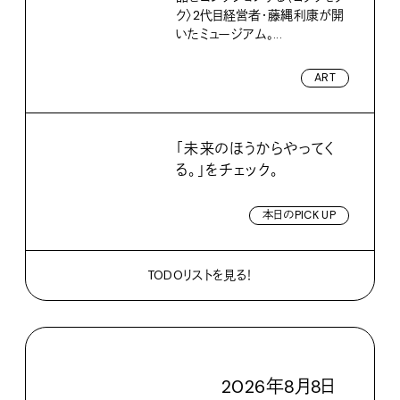
ク〉2代目経営者・藤縄利康が開
いたミュージアム。...
ART
「未来のほうからやってく
る。」をチェック。
本日のPICK UP
TODOリストを見る！
2026
年
8
月
8
日