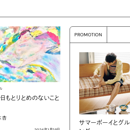
PROMOTION
ル
今日もとりとめのないこと
木杏
サマーボーイとグル
2024
年
1
月
25
日