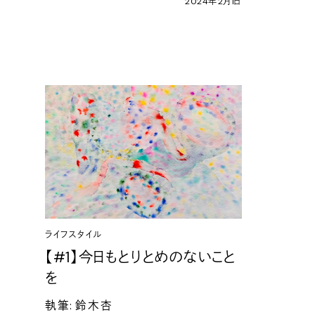
2024
年
2
月
1
日
ライフスタイル
【
#1
】今日もとりとめのないこと
を
執筆
:
鈴木杏