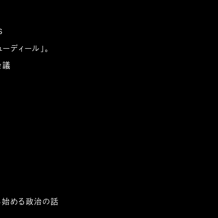
S
ューディール」。
会議
ら始める政治の話