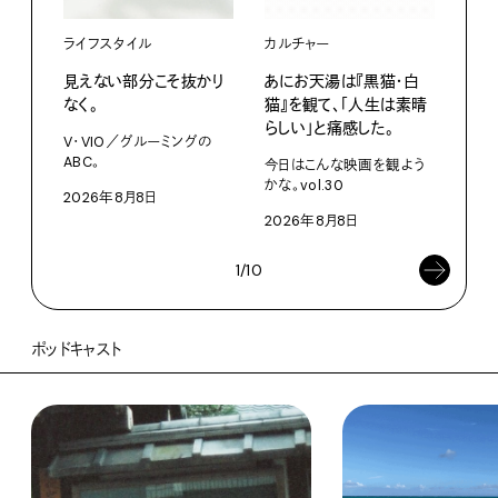
ライフスタイル
カルチャー
ライ
見えない部分こそ抜かり
あにお天湯は『黒猫・白
すぐ
なく。
猫』を観て、「人生は素晴
U・
らしい」と痛感した。
ABC
V・VIO／グルーミングの
ABC。
今日はこんな映画を観よう
202
かな。vol.30
2026年8月8日
2026年8月8日
1/10
ポッドキャスト