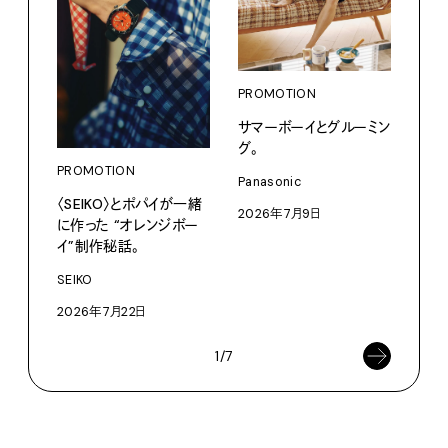
PROMOTION
PRO
サマーボーイとグルーミン
〈K
グ。
で、
ドロ
PROMOTION
Panasonic
〈SEIKO〉とポパイが一緒
KEN
2026年7月9日
に作った “オレンジボー
202
イ”制作秘話。
SEIKO
2026年7月22日
1/7