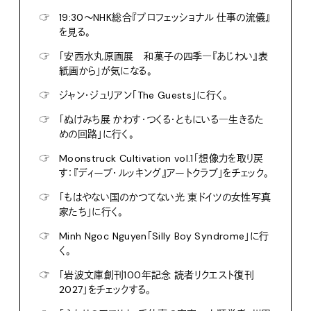
☞
19:30〜NHK総合『プロフェッショナル 仕事の流儀』
を見る。
☞
「安西水丸原画展 和菓子の四季―『あじわい』表
紙画から」が気になる。
☞
ジャン・ジュリアン「The Guests」に行く。
☞
「ぬけみち展 かわす・つくる・ともにいる―生きるた
めの回路」に行く。
☞
Moonstruck Cultivation vol.1「想像力を取り戻
す：『ディープ・ルッキング』アートクラブ」をチェック。
☞
「もはやない国のかつてない光 東ドイツの女性写真
家たち」に行く。
☞
Minh Ngoc Nguyen「Silly Boy Syndrome」に行
く。
☞
「岩波文庫創刊100年記念 読者リクエスト復刊
2027」をチェックする。