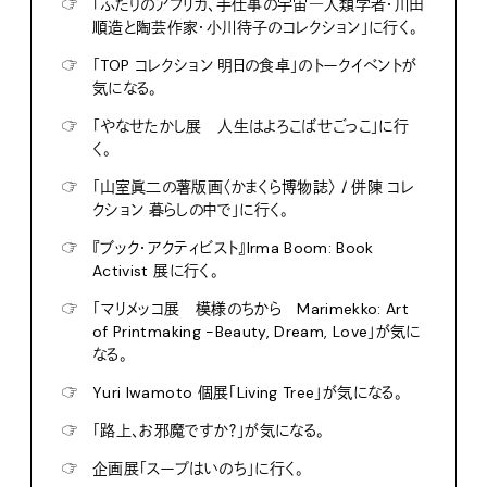
☞
「ふたりのアフリカ、手仕事の宇宙―人類学者・川田
順造と陶芸作家・小川待子のコレクション」に行く。
☞
「TOP コレクション 明日の食卓」のトークイベントが
気になる。
☞
「やなせたかし展 人生はよろこばせごっこ」に行
く。
☞
「山室眞二の薯版画〈かまくら博物誌〉 / 併陳 コレ
クション 暮らしの中で」に行く。
☞
『ブック・アクティビスト』Irma Boom: Book
Activist 展に行く。
☞
「マリメッコ展 模様のちから Marimekko: Art
of Printmaking -Beauty, Dream, Love」が気に
なる。
☞
Yuri Iwamoto 個展「Living Tree」が気になる。
☞
「路上、お邪魔ですか？」が気になる。
☞
企画展「スープはいのち」に行く。