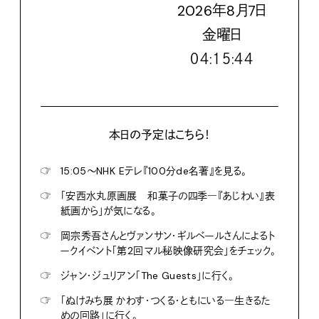
2026
年
8
月
7
日
金
曜日
０４:１５:４５
本日の予定はこちら！
☞
15:05〜NHK Eテレ『100分de名著』を見る。
☞
「安西水丸原画展 和菓子の四季―『あじわい』表
紙画から」が気になる。
☞
岡宗秀吾さんとヴァンサン・ギルベールさんによるト
ークイベント「第2回マル秘映像研究会」をチェック。
☞
ジャン・ジュリアン「The Guests」に行く。
☞
「ぬけみち展 かわす・つくる・ともにいる―生きるた
めの回路」に行く。