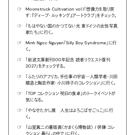
☞
Moonstruck Cultivation vol.1「想像力を取り戻
す：『ディープ・ルッキング』アートクラブ」をチェック。
☞
「もはやない国のかつてない光 東ドイツの女性写真
家たち」に行く。
☞
Minh Ngoc Nguyen「Silly Boy Syndrome」に行
く。
☞
「岩波文庫創刊100年記念 読者リクエスト復刊
2027」をチェックする。
☞
「ふたりのアフリカ、手仕事の宇宙―人類学者・川田
順造と陶芸作家・小川待子のコレクション」に行く。
☞
「TOP コレクション 明日の食卓」のトークイベントが
気になる。
☞
「やなせたかし展 人生はよろこばせごっこ」に行
く。
☞
「山室眞二の薯版画〈かまくら博物誌〉 / 併陳 コレ
クション 暮らしの中で」に行く。