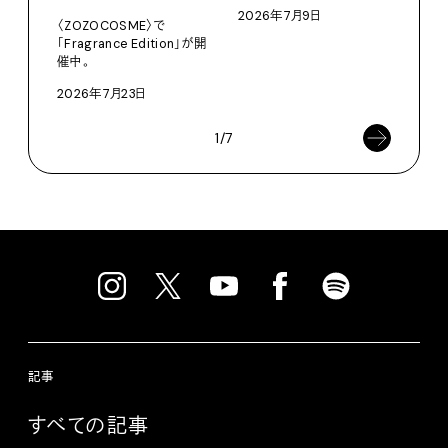
adid
2026年7月9日
〈ZOZOCOSME〉で
202
「Fragrance Edition」が開
催中。
2026年7月23日
1/7
記事
すべての記事