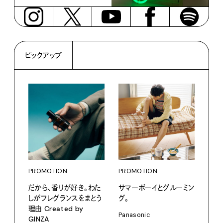
ピックアップ
PROMOTION
PROMOTION
PRO
だから、香りが好き。わた
サマーボーイとグルーミン
〈ア
しがフレグランスをまとう
グ。
ブー
理由 Created by
て、走
Panasonic
GINZA