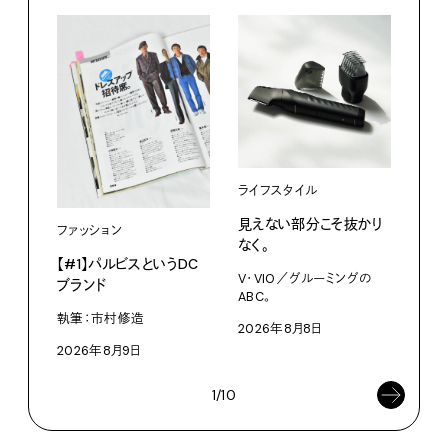
ライフスタイル
カル
見えない部分こそ抜かり
あに
ファッション
なく。
猫』
【#1】パルビスというDC
らし
V・VIO／グルーミングの
ブランド
ABC。
今日
かな。
執筆：市村修造
2026年8月8日
202
2026年8月9日
1/10