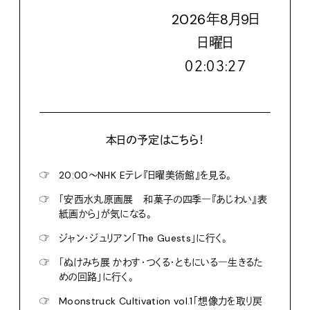
2026
年
8
月
9
日
日
曜日
０２:０３:２８
本日の予定はこちら！
☞
20:00〜NHK Eテレ『日曜美術館』を見る。
☞
「安西水丸原画展 和菓子の四季―『あじわい』表
紙画から」が気になる。
☞
ジャン・ジュリアン「The Guests」に行く。
☞
「ぬけみち展 かわす・つくる・ともにいる―生きるた
めの回路」に行く。
☞
Moonstruck Cultivation vol.1「想像力を取り戻