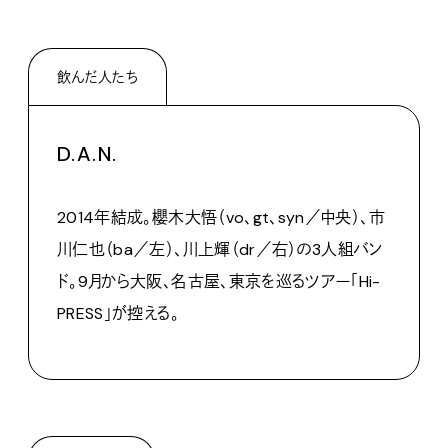
飲んだ人たち
D.A.N.
2014
年結成。櫻木大悟（
vo
、
gt
、
syn
／中央）、市
川仁也（
ba
／左）、川上輝（
dr
／右）の
3
人組バン
ド。
9
月から大阪、名古屋、東京を巡るツアー「
Hi-
PRESS
」が控える。