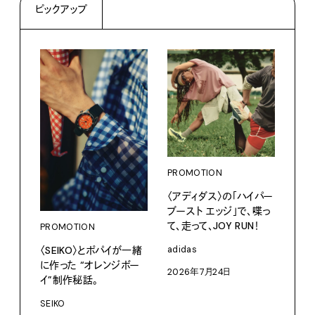
ピックアップ
PROMOTION
PRO
〈アディダス〉の「ハイパー
サマ
ブースト エッジ」で、喋っ
グ。
て、走って、JOY RUN！
PROMOTION
Pana
〈SEIKO〉とポパイが一緒
adidas
202
に作った “オレンジボー
2026年7月24日
イ”制作秘話。
SEIKO