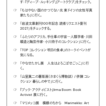
す：『ディープ・ルッキング』アートクラブ」をチェック。
☞
「もはやない国のかつてない光 東ドイツの女性写真
家たち」に行く。
☞
「岩波文庫創刊100年記念 読者リクエスト復刊
2027」をチェックする。
☞
「ふたりのアフリカ、手仕事の宇宙―人類学者・川田
順造と陶芸作家・小川待子のコレクション」に行く。
☞
「TOP コレクション 明日の食卓」のトークイベントが
気になる。
☞
「やなせたかし展 人生はよろこばせごっこ」に行
く。
☞
「山室眞二の薯版画〈かまくら博物誌〉 / 併陳 コレ
クション 暮らしの中で」に行く。
☞
『ブック・アクティビスト』Irma Boom: Book
Activist 展に行く。
☞
「マリメッコ展 模様のちから Marimekko: Art