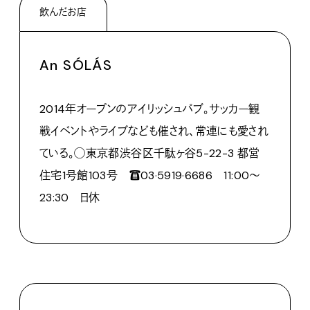
飲んだお店
An SÓLÁS
2014
年オープンのアイリッシュパブ。サッカー観
戦イベントやライブなども催され、常連にも愛され
ている。◯東京都渋谷区千駄ヶ谷
5-22-3
都営
住宅
1
号館
103
号 ☎
03
·
5919
·
6686
11:00
～
23:30
日休