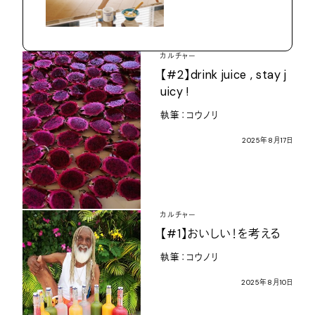
カルチャー
【
#2
】
drink juice , stay j
uicy !
執筆：コウノリ
2025
年
8
月
17
日
カルチャー
【
#1
】おいしい！を考える
執筆：コウノリ
2025
年
8
月
10
日