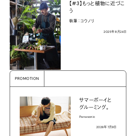
【
#3
】もっと植物に近づこ
う
執筆：コウノリ
2025
年
8
月
24
日
PROMOTION
サマーボーイと
グルーミング。
Panasonic
2026
年
7
月
9
日