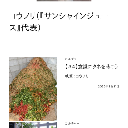
コウノリ（『サンシャインジュー
ス』代表）
カルチャー
【
#4
】意識にタネを蒔こう
執筆：コウノリ
2025
年
8
月
31
日
カルチャー