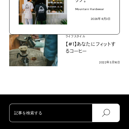
ップ。
Mountain Hardwear
2026
年
8
月
3
日
ライフスタイル
【
#1
】あなたにフィットす
るコーヒー
2022
年
3
月
16
日