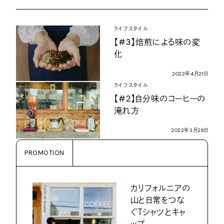
ライフスタイル
【
#3
】焙煎による味の変
化
2022
年
4
月
21
日
ライフスタイル
【
#2
】自分味のコーヒーの
淹れ方
2022
年
3
月
29
日
PROMOTION
カリフォルニアの
山と日常をつな
ぐ
Ｔ
シャツとキャ