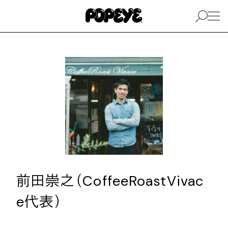
前田崇之（
CoffeeRoastVivac
e
代表）